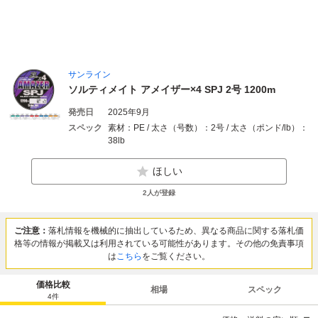
サンライン
ソルティメイト アメイザー×4 SPJ 2号 1200m
発売日
2025年9月
スペック
素材：PE / 太さ（号数）：2号 / 太さ（ポンド/lb）：
38lb
ほしい
2
人が登録
ご注意：
落札情報を機械的に抽出しているため、異なる商品に関する落札価
格等の情報が掲載又は利用されている可能性があります。その他の免責事項
は
こちら
をご覧ください。
価格比較
相場
スペック
4
件