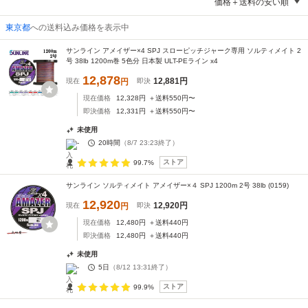
価格＋送料の安い順
東京都
への送料込み価格を表示中
サンライン アメイザー×4 SPJ スローピッチジャーク専用 ソルティメイト 2
号 38lb 1200m巻 5色分 日本製 ULT-PEライン x4
12,878
12,881
円
現在
円
即決
現在価格
12,328
円
＋送料
550
円〜
即決価格
12,331
円
＋送料
550
円〜
未使用
-
20時間
（
8/7 23:23
終了）
ストア
99.7%
サンライン ソルティメイト アメイザー×４ SPJ 1200m 2号 38lb (0159)
12,920
12,920
円
現在
円
即決
現在価格
12,480
円
＋送料
440
円
即決価格
12,480
円
＋送料
440
円
未使用
-
5日
（
8/12 13:31
終了）
ストア
99.9%