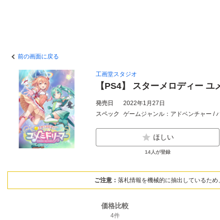
前の画面に戻る
工画堂スタジオ
【PS4】 スターメロディー ユ
発売日
2022年1月27日
スペック
ゲームジャンル：アドベンチャー / 
ほしい
14
人が登録
ご注意：
落札情報を機械的に抽出しているため
価格比較
4
件