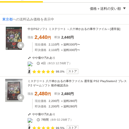
価格＋送料の安い順
東京都
への送料込み価格を表示中
中古PS2ソフト ミステリート ～八十神かおるの事件ファイル～[通常版]
2,440
2,440
円
現在
円
即決
現在価格
2,110
円
＋送料
330
円〜
即決価格
2,110
円
＋送料
330
円〜
やや傷や汚れあり
-
4日
（
8/13 12:59
終了）
ストア
98.0%
ミステリート 八十神かおるの事件ファイル 通常版 PS2 PlayStation2 プレス
テ2 ゲームソフト 動作確認済み
2,480
2,480
円
現在
円
即決
現在価格
2,200
円
＋送料
280
円
即決価格
2,200
円
＋送料
280
円
やや傷や汚れあり
-
7時間
（
8/9 02:29
終了）
ストア
99.5%