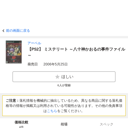
前の画面に戻る
アーベル
【PS2】 ミステリート ～八十神かおるの事件ファイル
～
発売日
2006年5月25日
ほしい
6
人が登録
ご注意：
落札情報を機械的に抽出しているため、異なる商品に関する落札価
格等の情報が掲載又は利用されている可能性があります。その他の免責事項
は
こちら
をご覧ください。
価格比較
相場
スペック
4
件