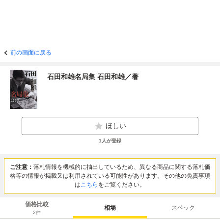
前の画面に戻る
石田和雄名局集 石田和雄／著
ほしい
1
人が登録
ご注意：
落札情報を機械的に抽出しているため、異なる商品に関する落札価
格等の情報が掲載又は利用されている可能性があります。その他の免責事項
は
こちら
をご覧ください。
価格比較
相場
スペック
2
件