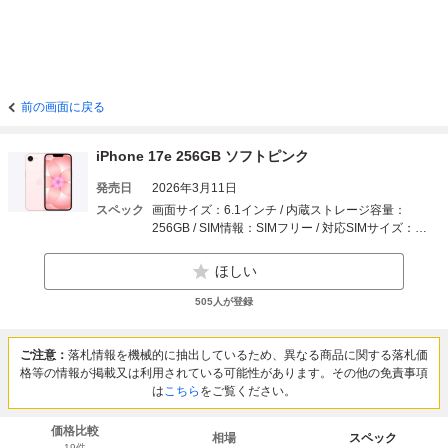
前の画面に戻る
iPhone 17e 256GB ソフトピンク
発売日
2026年3月11日
スペック
画面サイズ：6.1インチ / 内蔵ストレージ容量：
256GB / SIM情報：SIMフリー / 対応SIMサイズ：
eSIM / スマートフォン特徴：耐水、防水機能など / 認
証機能：顔認証 / Apple Pay：対応 / センサー：加速
ほしい
度センサーなど / 色：ピンク系 / 付属品：充電ケーブ
ル
505
人が登録
ご注意：
落札情報を機械的に抽出しているため、異なる商品に関する落札価
格等の情報が掲載又は利用されている可能性があります。その他の免責事項
は
こちら
をご覧ください。
価格比較
相場
スペック
19
件