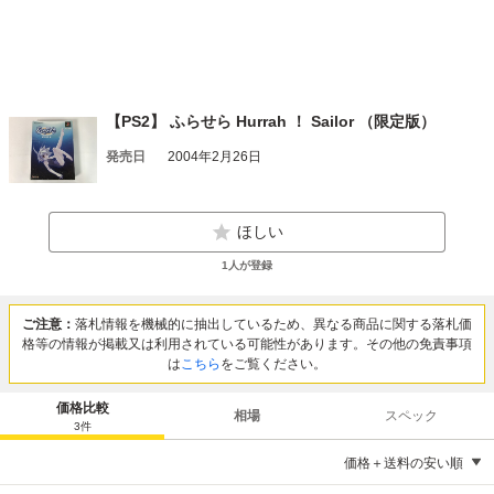
【PS2】 ふらせら Hurrah ！ Sailor （限定版）
発売日
2004年2月26日
ほしい
1
人が登録
ご注意：
落札情報を機械的に抽出しているため、異なる商品に関する落札価
格等の情報が掲載又は利用されている可能性があります。その他の免責事項
は
こちら
をご覧ください。
価格比較
相場
スペック
3
件
価格＋送料の安い順