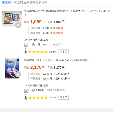
東京都
への送料込み価格を表示中
中古BP★ふらせら Hurrah!S.限定版/ソフト単品★プレイステーション2ソフ
ト
1,089
1,089
円
現在
円
即決
現在価格
1,089
円
送料無料
即決価格
1,089
円
送料無料
やや傷や汚れあり
-
1日
（
8/11 02:38
終了）
ストア
99.4%
中古PS2ソフト ふらせら ～Hurrah!Sailor～ [初回限定版]
3,170
3,170
円
現在
円
即決
現在価格
2,840
円
＋送料
330
円〜
即決価格
2,840
円
＋送料
330
円〜
やや傷や汚れあり
-
24時間
（
8/10 03:42
終了）
ストア
98.0%