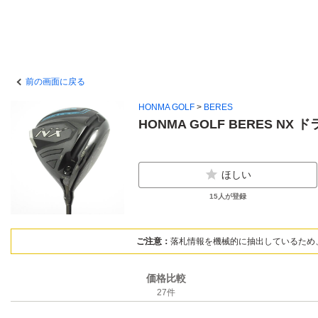
前の画面に戻る
HONMA GOLF
>
BERES
HONMA GOLF BERES NX 
ほしい
15
人が登録
ご注意：
落札情報を機械的に抽出しているため
価格比較
27
件