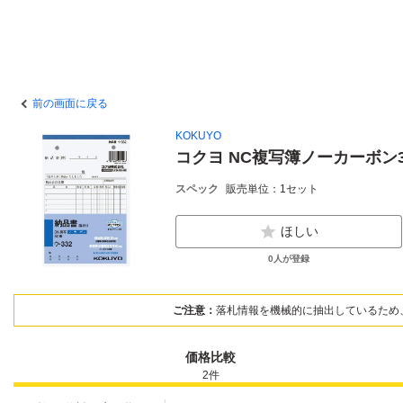
前の画面に戻る
KOKUYO
コクヨ NC複写簿ノーカーボン3
スペック
販売単位：1セット
ほしい
0
人が登録
ご注意：
落札情報を機械的に抽出しているため
価格比較
2
件