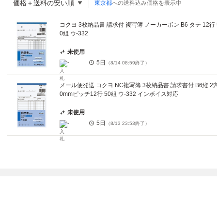
価格＋送料の安い順
東京都
への送料込み価格を表示中
コクヨ 3枚納品書 請求付 複写簿 ノーカーボン B6 タテ 12行 
0組 ウ-332
未使用
-
5日
（
8/14 08:59
終了）
メール便発送 コクヨ NC複写簿 3枚納品書 請求書付 B6縦 2
0mmピッチ12行 50組 ウ-332 インボイス対応
未使用
-
5日
（
8/13 23:53
終了）