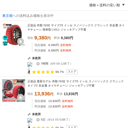
価格＋送料の安い順
東京都
への送料込み価格を表示中
正規品 布製 ISSE サイズ70 イッセ スノーソックス クラシック 非金属 タイ
ヤチェーン 簡単取り付け ジャッキアップ不要
9,380
9,380
円
現在
円
即決
現在価格
9,380
円
送料無料
即決価格
9,380
円
送料無料
未使用
-
7時間
（
8/9 09:12
終了）
ストア
99.7%
正規品 最新モデル 布製 ISSE サイズ70 イッセ スノーソックス クラシック
タイプ2 非金属 タイヤチェーン ジャッキアップ不要
13,936
13,936
円
現在
円
即決
現在価格
13,936
円
送料無料
即決価格
13,936
円
送料無料
未使用
-
5日
（
8/14 05:53
終了）
ストア
99.7%