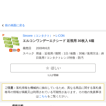
前の画面に戻る
Sincere（コンタクト）
>
L-CON
エルコンワンデーエクシード 近視用 30枚入 6箱
発売日
2009年6月
スペック
用途：近視用 / 期間：1日 / 枚数：30枚 / 装用方法：終
日装用 / コンタクトレンズ特徴：防汚
ほしい
1
人が登録
ご注意：
落札情報を機械的に抽出しているため、異なる商品に関する落札価
格等の情報が掲載又は利用されている可能性があります。その他の免責事項
は
こちら
をご覧ください。
価格比較