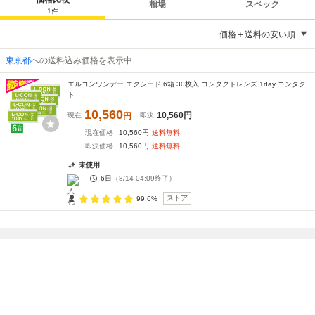
相場
スペック
1
件
価格＋送料の安い順
東京都
への送料込み価格を表示中
エルコンワンデー エクシード 6箱 30枚入 コンタクトレンズ 1day コンタク
ト
10,560
10,560
円
現在
円
即決
現在価格
10,560
円
送料無料
即決価格
10,560
円
送料無料
未使用
-
6日
（
8/14 04:09
終了）
ストア
99.6%