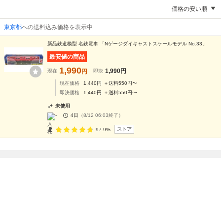
価格の安い順
東京都
への送料込み価格を表示中
新品鉄道模型 名鉄電車 「Nゲージダイキャストスケールモデル No.33」
最安値の商品
1,990
1,990
円
現在
円
即決
現在価格
1,440
円
＋送料
550
円〜
即決価格
1,440
円
＋送料
550
円〜
未使用
-
4日
（
8/12 06:03
終了）
ストア
97.9%