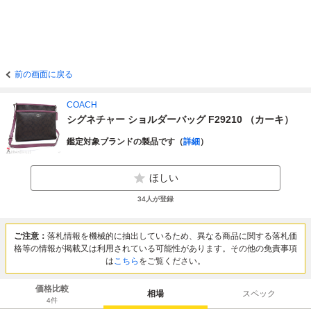
前の画面に戻る
COACH
シグネチャー ショルダーバッグ F29210 （カーキ）
鑑定対象ブランドの製品です（
詳細
）
ほしい
34
人が登録
ご注意：
落札情報を機械的に抽出しているため、異なる商品に関する落札価
格等の情報が掲載又は利用されている可能性があります。その他の免責事項
は
こちら
をご覧ください。
価格比較
相場
スペック
4
件