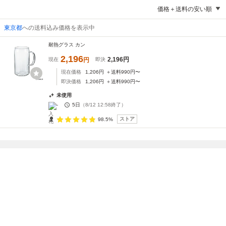
価格＋送料の安い順
東京都
への送料込み価格を表示中
耐熱グラス カン
2,196
2,196
円
現在
円
即決
現在価格
1,206
円
＋送料
990
円〜
即決価格
1,206
円
＋送料
990
円〜
未使用
-
5日
（
8/12 12:58
終了）
ストア
98.5%