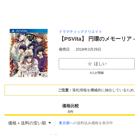
ドラマティッククリエイト
【PSVita】 円環のメモーリア 
発売日
2018年3月29日
ほしい
9
人が登録
ご注意：
落札情報を機械的に抽出しているため
価格比較
8
件
価格＋送料の安い順
東京都
への送料込み価格を表示中