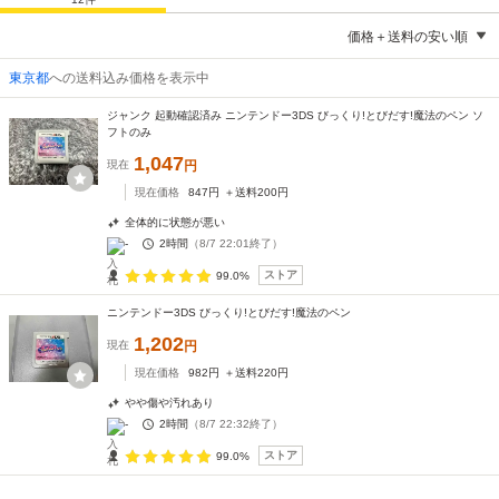
価格＋送料の安い順
東京都
への送料込み価格を表示中
ジャンク 起動確認済み ニンテンドー3DS びっくり!とびだす!魔法のペン ソ
フトのみ
1,047
現在
円
現在価格
847
円
＋送料
200
円
全体的に状態が悪い
-
2時間
（
8/7 22:01
終了）
ストア
99.0%
ニンテンドー3DS びっくり!とびだす!魔法のペン
1,202
現在
円
現在価格
982
円
＋送料
220
円
やや傷や汚れあり
-
2時間
（
8/7 22:32
終了）
ストア
99.0%