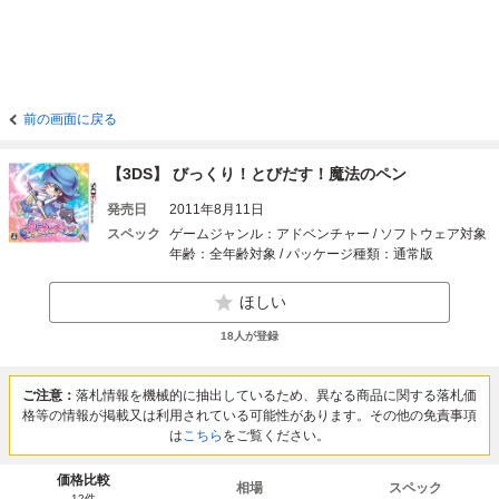
前の画面に戻る
【3DS】 びっくり！とびだす！魔法のペン
発売日
2011年8月11日
スペック
ゲームジャンル：アドベンチャー / ソフトウェア対象
年齢：全年齢対象 / パッケージ種類：通常版
ほしい
18
人が登録
ご注意：
落札情報を機械的に抽出しているため、異なる商品に関する落札価
格等の情報が掲載又は利用されている可能性があります。その他の免責事項
は
こちら
をご覧ください。
価格比較
相場
スペック
12
件