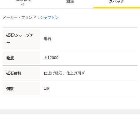
相場
スペック
4
件
メーカー・ブランド：
シャプトン
砥石/シャープナ
砥石
ー
＃12000
粒度
仕上げ砥石、仕上げ研ぎ
砥石種類
1個
個数