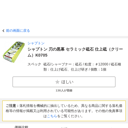
前の画面に戻る
シャプトン
シャプトン 刃の黒幕 セラミック砥石 仕上砥（クリー
ム）K0705
スペック
砥石/シャープナー：砥石 / 粒度：＃12000 / 砥石種
類：仕上げ砥石、仕上げ研ぎ / 個数：1個
ほしい
138
人が登録
ご注意：
落札情報を機械的に抽出しているため、異なる商品に関する落札価
格等の情報が掲載又は利用されている可能性があります。その他の免責事項
は
こちら
をご覧ください。
価格比較