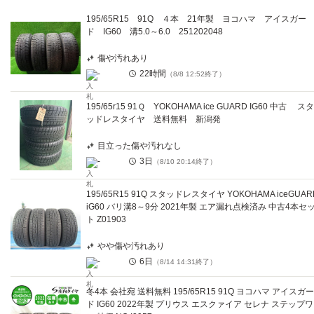
195/65R15 91Q ４本 21年製 ヨコハマ アイスガー
ド IG60 溝5.0～6.0 251202048
傷や汚れあり
-
22時間
（
8/8 12:52
終了）
195/65r15 91Ｑ YOKOHAMA ice GUARD IG60 中古 スタ
ッドレスタイヤ 送料無料 新潟発
目立った傷や汚れなし
-
3日
（
8/10 20:14
終了）
195/65R15 91Q スタッドレスタイヤ YOKOHAMA iceGUAR
iG60 バリ溝8～9分 2021年製 エア漏れ点検済み 中古4本セ
ト Z01903
やや傷や汚れあり
-
6日
（
8/14 14:31
終了）
冬4本 会社宛 送料無料 195/65R15 91Q ヨコハマ アイスガー
ド IG60 2022年製 プリウス エスクァイア セレナ ステップ