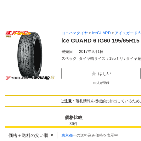
ヨコハマタイヤ
>
iceGUARD
>
アイスガード 6
ice GUARD 6 IG60 195/65
発売日
2017年9月1日
スペック
タイヤ幅サイズ：195ミリ / タイヤ
ほしい
99
人が登録
ご注意：
落札情報を機械的に抽出しているため
価格比較
36
件
価格＋送料の安い順
東京都
への送料込み価格を表示中