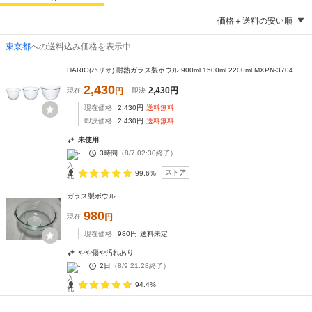
価格＋送料の安い順
東京都
への送料込み価格を表示中
HARIO(ハリオ) 耐熱ガラス製ボウル 900ml 1500ml 2200ml MXPN-3704
2,430
2,430
円
現在
円
即決
現在価格
2,430
円
送料無料
即決価格
2,430
円
送料無料
未使用
-
3時間
（
8/7 02:30
終了）
ストア
99.6%
ガラス製ボウル
980
現在
円
現在価格
980
円
送料未定
やや傷や汚れあり
-
2日
（
8/9 21:28
終了）
94.4%