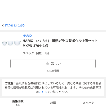
前の画面に戻る
HARIO
HARIO （ハリオ） 耐熱ガラス製ボウル 3個セット
MXPN-3704×1点
スペック
個数：1個
ほしい
92
人が登録
ご注意：
落札情報を機械的に抽出しているため、異なる商品に関する落札価
格等の情報が掲載又は利用されている可能性があります。その他の免責事項
は
こちら
をご覧ください。
価格比較
相場
スペック
2
件