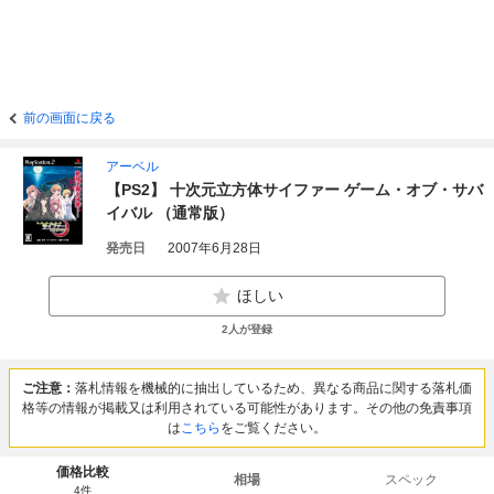
前の画面に戻る
アーベル
【PS2】 十次元立方体サイファー ゲーム・オブ・サバ
イバル （通常版）
発売日
2007年6月28日
ほしい
2
人が登録
ご注意：
落札情報を機械的に抽出しているため、異なる商品に関する落札価
格等の情報が掲載又は利用されている可能性があります。その他の免責事項
は
こちら
をご覧ください。
価格比較
相場
スペック
4
件