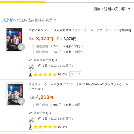
価格＋送料の安い順
東京都
への送料込み価格を表示中
中古PS2ソフト 十次元立方体サイファー ゲーム・オブ・サバイバル[通常版]
3,070
3,070
円
現在
円
即決
現在価格
2,740
円
＋送料
330
円〜
即決価格
2,740
円
＋送料
330
円〜
やや傷や汚れあり
-
5日
（
8/13 02:41
終了）
ストア
98.0%
サイファー ゲームオブサバイバル （ PS2 PlayStation2 プレステ2 ゲーム
アーベル ）
4,210
現在
円
現在価格
3,980
円
＋送料
230
円
傷や汚れあり
-
5日
（
8/13 18:57
終了）
99.8%