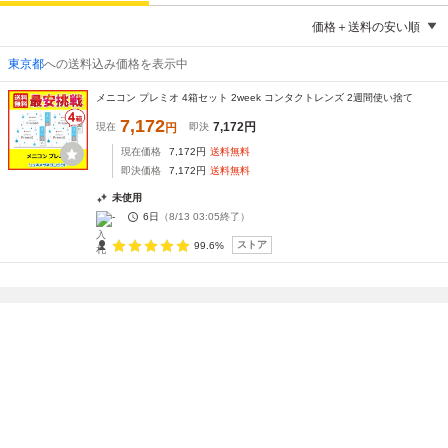
価格＋送料の安い順
東京都
への送料込み価格を表示中
メニコン プレミオ 4箱セット 2week コンタクトレンズ 2週間使い捨て
7,172
7,172
円
現在
円
即決
現在価格
7,172
円
送料無料
即決価格
7,172
円
送料無料
未使用
-
6日
（
8/13 03:05
終了）
ストア
99.6%