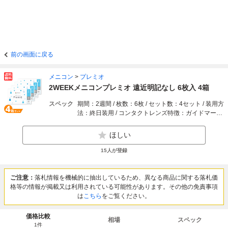
前の画面に戻る
メニコン
>
プレミオ
2WEEKメニコンプレミオ 遠近明記なし 6枚入 4箱
スペック
期間：2週間 / 枚数：6枚 / セット数：4セット / 装用方
法：終日装用 / コンタクトレンズ特徴：ガイドマーク
など
ほしい
15
人が登録
ご注意：
落札情報を機械的に抽出しているため、異なる商品に関する落札価
格等の情報が掲載又は利用されている可能性があります。その他の免責事項
は
こちら
をご覧ください。
価格比較
相場
スペック
1
件