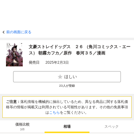
前の画面に戻る
文豪ストレイドッグス ２６ （角川コミックス・エー
ス） 朝霧カフカ／原作 春河３５／漫画
発売日
2025年2月3日
ほしい
23
人が登録
ご注意：
落札情報を機械的に抽出しているため、異なる商品に関する落札価
格等の情報が掲載又は利用されている可能性があります。その他の免責事項
は
こちら
をご覧ください。
価格比較
相場
スペック
3
件