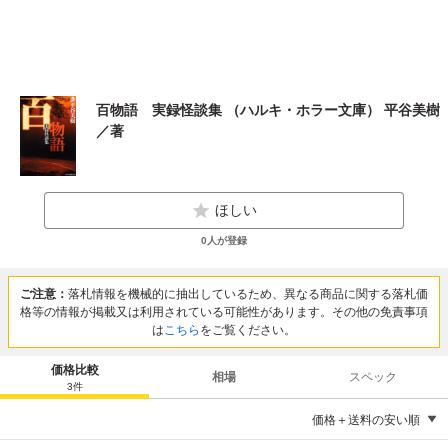
百物語 実録怪談集 （ハルキ・ホラー文庫） 平谷美樹
／著
ほしい
0
人が登録
ご注意：
落札情報を機械的に抽出しているため、異なる商品に関する落札価
格等の情報が掲載又は利用されている可能性があります。その他の免責事項
は
こちら
をご覧ください。
価格比較
相場
スペック
3
件
価格＋送料の安い順