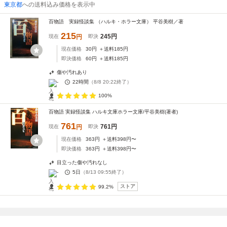
東京都
への送料込み価格を表示中
百物語 実録怪談集 （ハルキ・ホラー文庫） 平谷美樹／著
215
245
円
現在
円
即決
現在価格
30
円
＋送料
185
円
即決価格
60
円
＋送料
185
円
傷や汚れあり
-
22時間
（
8/8 20:22
終了）
100%
百物語 実録怪談集 ハルキ文庫ホラー文庫/平谷美樹(著者)
761
761
円
現在
円
即決
現在価格
363
円
＋送料
398
円〜
即決価格
363
円
＋送料
398
円〜
目立った傷や汚れなし
-
5日
（
8/13 09:55
終了）
ストア
99.2%