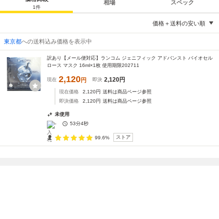
相場
スペック
1
件
価格＋送料の安い順
東京都
への送料込み価格を表示中
訳あり【メール便対応】ランコム ジェニフィック アドバンスト バイオセル
ロース マスク 16ml×1枚 使用期限202711
2,120
2,120
円
現在
円
即決
現在価格
2,120
円
送料は商品ページ参照
即決価格
2,120
円
送料は商品ページ参照
未使用
-
53分
4秒
ストア
99.6%