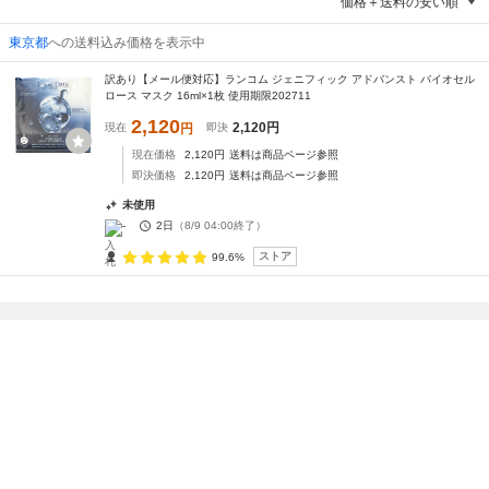
価格＋送料の安い順
東京都
への送料込み価格を表示中
訳あり【メール便対応】ランコム ジェニフィック アドバンスト バイオセル
ロース マスク 16ml×1枚 使用期限202711
2,120
2,120
円
現在
円
即決
現在価格
2,120
円
送料は商品ページ参照
即決価格
2,120
円
送料は商品ページ参照
未使用
-
2日
（
8/9 04:00
終了）
ストア
99.6%