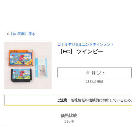
前の画面に戻る
コナミデジタルエンタテインメント
【FC】 ツインビー
ほしい
139
人が登録
ご注意：
落札情報を機械的に抽出しているため
価格比較
116
件