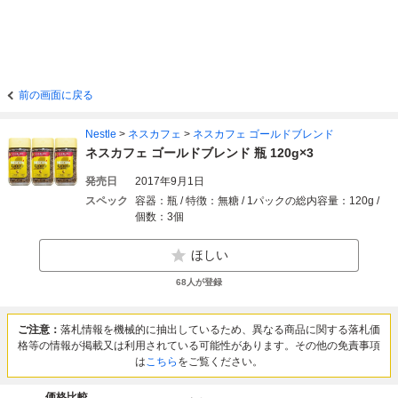
前の画面に戻る
Nestle
>
ネスカフェ
>
ネスカフェ ゴールドブレンド
ネスカフェ ゴールドブレンド 瓶 120g×3
発売日
2017年9月1日
スペック
容器：瓶 / 特徴：無糖 / 1パックの総内容量：120g /
個数：3個
ほしい
68
人が登録
ご注意：
落札情報を機械的に抽出しているため、異なる商品に関する落札価
格等の情報が掲載又は利用されている可能性があります。その他の免責事項
は
こちら
をご覧ください。
価格比較