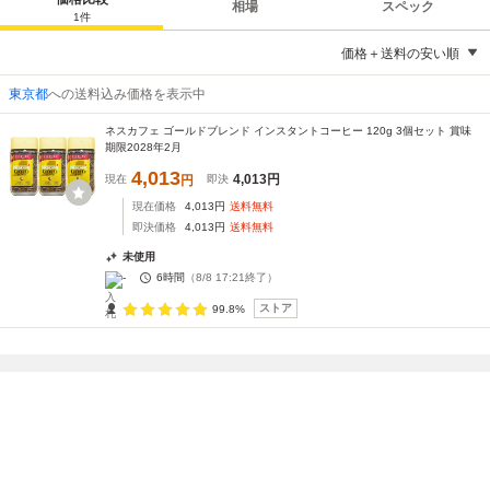
相場
スペック
1
件
価格＋送料の安い順
東京都
への送料込み価格を表示中
ネスカフェ ゴールドブレンド インスタントコーヒー 120g 3個セット 賞味
期限2028年2月
4,013
4,013
円
現在
円
即決
現在価格
4,013
円
送料無料
即決価格
4,013
円
送料無料
未使用
-
6時間
（
8/8 17:21
終了）
ストア
99.8%