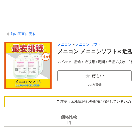
前の画面に戻る
メニコン
>
メニコン ソフト
メニコン メニコンソフトS 近視
スペック
用途：近視用 / 期間：常用 / 枚数：
ほしい
0
人が登録
ご注意：
落札情報を機械的に抽出しているため
価格比較
1
件