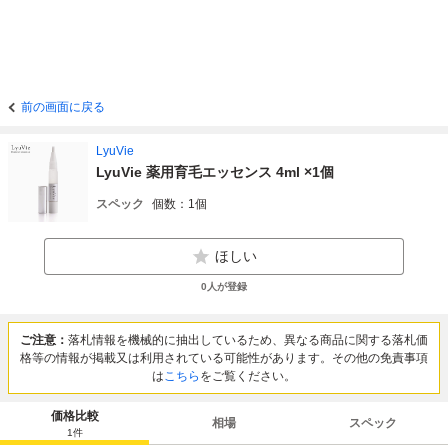
前の画面に戻る
LyuVie
LyuVie 薬用育毛エッセンス 4ml ×1個
スペック
個数：1個
ほしい
0
人が登録
ご注意：
落札情報を機械的に抽出しているため、異なる商品に関する落札価
格等の情報が掲載又は利用されている可能性があります。その他の免責事項
は
こちら
をご覧ください。
価格比較
相場
スペック
1
件