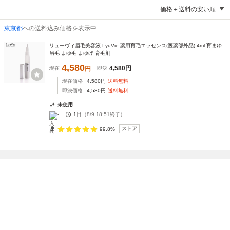
価格＋送料の安い順
東京都
への送料込み価格を表示中
リューヴィ眉毛美容液 LyuVie 薬用育毛エッセンス(医薬部外品) 4ml 育まゆ
眉毛 まゆ毛 まゆげ 育毛剤
4,580
4,580
円
現在
円
即決
現在価格
4,580
円
送料無料
即決価格
4,580
円
送料無料
未使用
-
1日
（
8/9 18:51
終了）
ストア
99.8%