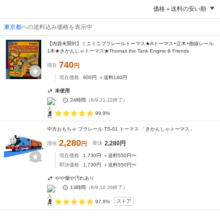
価格＋送料の安い順
東京都
への送料込み価格を表示中
【内袋未開封】ミニミニプラレールトーマス★Aトーマス+立木+曲線レール
1本★きかんしゃトーマス★Thomas the Tank Engine & Friends
740
現在
円
現在価格
600
円
＋送料
140
円
未使用
-
24時間
（
8/9 21:22
終了）
99.9%
中古おもちゃ プラレール TS-01 トーマス 「きかんしゃトーマス」
2,280
2,280
円
現在
円
即決
現在価格
1,730
円
＋送料
550
円〜
即決価格
1,730
円
＋送料
550
円〜
やや傷や汚れあり
-
13時間
（
8/9 10:39
終了）
ストア
97.8%