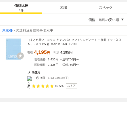
価格比較
相場
スペック
1
件
価格＋送料の安い順
東京都
への送料込み価格を表示中
（まとめ買い）コクヨ キャンパス ソフトリングノート 中横罫 ドット入り
カットオフ B5 青 ス-S111BT-B 〔×10〕
4,195
4,195
円
現在
円
即決
現在価格
3,435
円
＋送料
760
円〜
即決価格
3,435
円
＋送料
760
円〜
未使用
-
5日
（
8/13 23:43
終了）
ストア
99.5%