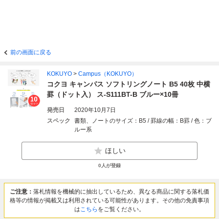
前の画面に戻る
KOKUYO
>
Campus（KOKUYO）
コクヨ キャンパス ソフトリングノート B5 40枚 中横
罫（ドット入） ス-S111BT-B ブルー×10冊
発売日
2020年10月7日
スペック
書類、ノートのサイズ：B5 / 罫線の幅：B罫 / 色：ブ
ルー系
ほしい
0
人が登録
ご注意：
落札情報を機械的に抽出しているため、異なる商品に関する落札価
格等の情報が掲載又は利用されている可能性があります。その他の免責事項
は
こちら
をご覧ください。