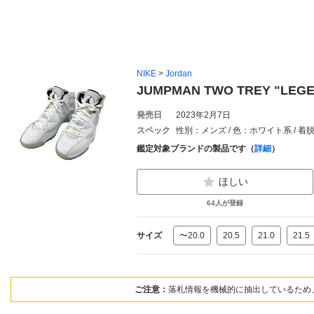
NIKE
>
Jordan
JUMPMAN TWO TREY "L
発売日
2023年2月7日
スペック
性別：メンズ / 色：ホワイト系 / 
鑑定対象ブランドの製品です（
詳細
）
ほしい
64
人が登録
サイズ
〜20.0
20.5
21.0
21.5
ご注意：
落札情報を機械的に抽出しているため