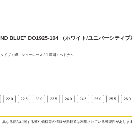
EGEND BLUE" DO1925-104 （ホワイト/ユニバーシテ
着脱タイプ：紐、シューレース / 生産国：ベトナム
22.0
22.5
23.0
23.5
24.0
24.5
25.0
25.5
26.0
、異なる商品に関する落札価格等の情報が掲載又は利用されている可能性がありま