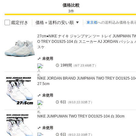
価格比較
3
件
鑑定付き
価格＋送料の安い順
東京都
への送料込み価格を表
27cm●NIKE ナイキ ジャンプマン ツー トレイ JUMPMAN T
O TREY DO1925-104 白 スニーカー AJ JORDAN バッシュ 
スケ
未使用
-
19時間
（
8/7 23:48
終了）
NIKE JORDAN BRAND JUMPMAN TWO TREY DO1925-10
27.5cm
未使用
-
6日
（
8/13 22:32
終了）
NIKE JUMPUMAN TWO TREY DO1925-104 白 30cm
未使用
-
6日
（
8/13 22:33
終了）