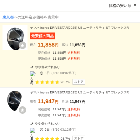
価格の安い順
東京都
への送料込み価格を表示中
ヤマハ inpres DRIVESTAR(2025) U5 ユーティリティ UT フレックスR
最安値の商品
11,858
11,858
円
現在
円
即決
現在価格
11,858
円
送料無料
即決価格
11,858
円
送料無料
やや傷や汚れあり
-
3日
（
8/13 08:02
終了）
ストア
98.7%
ヤマハ inpres DRIVESTAR(2025) U5 ユーティリティ UT フレックスR
11,947
11,947
円
現在
円
即決
現在価格
11,947
円
送料無料
即決価格
11,947
円
送料無料
やや傷や汚れあり
-
6日
（
8/16 03:12
終了）
ストア
98.7%