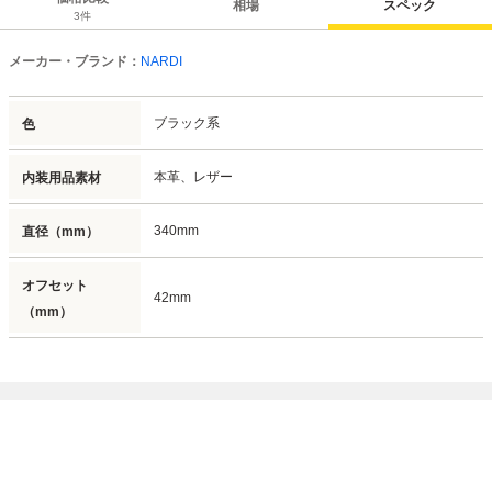
相場
スペック
3
件
メーカー・ブランド：
NARDI
ブラック系
色
本革、レザー
内装用品素材
340mm
直径（mm）
オフセット
42mm
（mm）