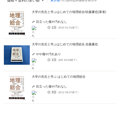
価格＋送料の安い順
東京都
への送料込み価格を表示中
大学の先生と学ぶはじめての地理総合/佐藤廉也(著者)
目立った傷や汚れなし
-
1日
（
8/10 01:51
終了）
大学の先生と学ぶはじめての地理総合 佐藤廉也
やや傷や汚れあり
-
1日
（
8/9 19:03
終了）
大学の先生と学ぶ はじめての地理総合
目立った傷や汚れなし
-
3日
（
8/12 06:07
終了）