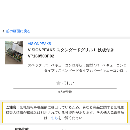
前の画面に戻る
VISIONPEAKS
VISIONPEAKS スタンダードグリル L 鉄板付き
VP160503F02
スペック
バーベキューコンロ形状：角型 / バーベキューコンロ
タイプ：スタンダードタイプ / バーベキューコンロ燃
料：炭 / バーベキューコンロ素材：スチール / バーベ
キューコンロ特徴：本体高さ調整 / バーベキューコン
ほしい
ロ重量（kg）：5.4kg / バーベキューコンロ使用時幅
（cm）：84cm / バーベキューコンロ使用時奥行き
0
人が登録
（cm）：48cm / バーベキューコンロ使用時高さ
（cm）：70cm / バーベキューコンロ収納時幅
（cm）：65cm / バーベキューコンロ収納時奥行さ
ご注意：
落札情報を機械的に抽出しているため、異なる商品に関する落札価
（cm）：30cm / バーベキューコンロ収納時高さ
格等の情報が掲載又は利用されている可能性があります。その他の免責事項
（cm）：18cm / 色：シルバー系
は
こちら
をご覧ください。
価格比較