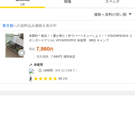
相場
スペック
1
件
価格＋送料の安い順
東京都
への送料込み価格を表示中
未開封＊新品！！夏が来た！外でバーベキューしよう！！VISIONPEAKS ス
タンダードグリルL VP160503F02 未使用 BBQ キャンプ
7,980
現在
円
現在価格
7,980
円
送料未定
未使用
-
18時間
（
8/8 22:15
終了）
98.1%