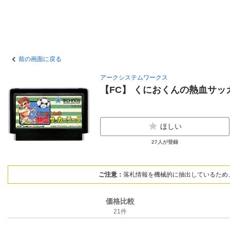
前の画面に戻る
アークシステムワークス
【FC】 くにおくんの熱血サッ
ほしい
27
人が登録
ご注意：
落札情報を機械的に抽出しているため
価格比較
21
件