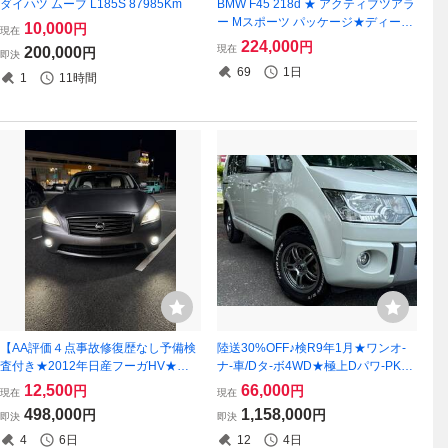
ダイハツ ムーブ L185S 87985Km
BMW F45 218d ★ アクティブツアラ
ー Mスポーツ パッケージ★ディーゼ
10,000
円
現在
ル車 ★ ナビ／★ 66000KM車検2年
224,000
円
現在
200,000
円
即決
69
1日
1
11時間
【AA評価４点事故修復歴なし予備検
陸送30%OFF♪検R9年1月★ワンオ-
査付き★2012年日産フーガHV★純
ナ-車/Dタ-ボ4WD★極上Dパワ-PKG♪
正ナビ/TV/Bカメラ/ETC/SCHNDER
【両Pスラ/ナビ/地TV/Bカメラ/シ-ト
12,500
66,000
円
円
現在
現在
AW★ベージュ革シート★取説保証書
ヒ-タ-/クルコン/ETC/社外タイヤ】HI
498,000
1,158,000
円
円
即決
即決
あり
D
4
6日
12
4日