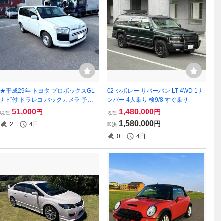
★平成29年 トヨタ プロボックスGL
02 シボレー サバーバン LT 4WD 1ナ
ナビ付 ドラレコ バックカメラ 予備
ンバー 4人乗り 検9/8 すぐ乗り
検査付★
51,000
1,480,000
円
円
現在
現在
1,580,000
円
2
4日
即決
0
4日