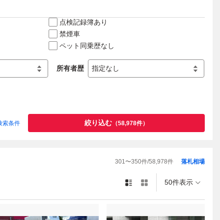
点検記録簿あり
禁煙車
ペット同乗歴なし
所有者歴
絞り込む
検索条件
（
58,978
件）
301
〜
350
件/
58,978
件
落札相場
50件表示