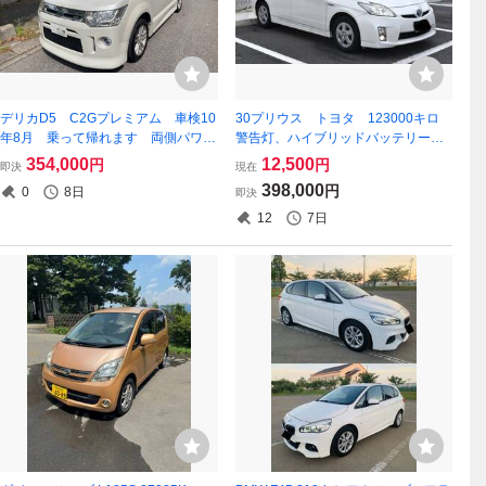
デリカD5 C2Gプレミアム 車検10
30プリウス トヨタ 123000キロ
年8月 乗って帰れます 両側パワス
警告灯、ハイブリッドバッテリー異
ラ ロックフォードフォズゲートオ
常なし
354,000
12,500
円
円
即決
現在
ーディオ ナビ等
398,000
円
0
8日
即決
12
7日