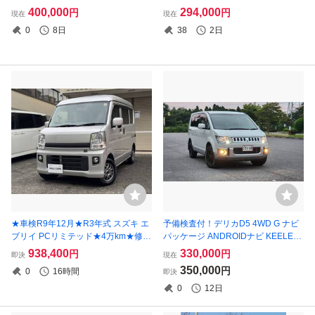
ードのプレミアムX！ ワイドナビ.フ
メラ シートヒーター 禁煙車 30日返
400,000
294,000
円
円
現在
現在
ルセグ.Bluetooth.ETC！ L650S
品保証
0
8日
38
2日
★車検R9年12月★R3年式 スズキ エ
予備検査付！デリカD5 4WD G ナビ
ブリイ PCリミテッド★4万km★修復
パッケージ ANDROIDナビ KEELER
歴なし★禁煙★ディスプレイオーデ
ホイール・リアモニター・HID/フォ
938,400
330,000
円
円
即決
現在
ィオ★ETC★リモコンキー★2WD AT
グ・バック/サイドカメラ・ドラレ
350,000
円
0
16時間
即決
コ・ETC
0
12日