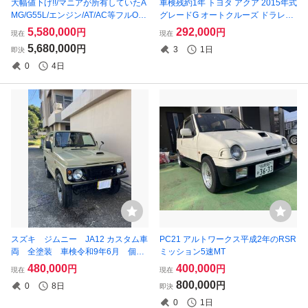
大幅値下げ!!/マニアが所有していたA
車検残約1年 トヨタ アクア 2015年式
MG/G55L/エンジン/AT/AC等フルOH
グレードG オートクルーズ ドラレコ
済/総額600万円以上/前後ブレンボ/カ
LEDヘッドライト
5,580,000
292,000
円
円
現在
現在
スタム多数/希少NAのV8 車検8/12
5,680,000
円
3
1日
即決
0
4日
スズキ ジムニー JA12 カスタム車
PC21 アルトワークス平成2年のRSR
両 全塗装 車検令和9年6月 個人
ミッション5速MT
出品 ETC ドライブインレコーダ
480,000
400,000
円
円
現在
現在
ー
800,000
円
0
8日
即決
0
1日