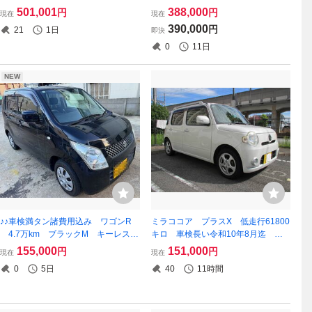
月 両側パワスラ Bカメラ 禁煙車 30
Dナビ.地デジフルセグ.リアモニター.
501,001
388,000
円
円
現在
現在
日返品保証
Bカメラ.ETC.修復歴無し.点検整備済
390,000
円
21
1日
即決
0
11日
NEW
♪♪車検満タン諸費用込み ワゴンR
ミラココア プラスX 低走行61800
4.7万km ブラックM キーレス
キロ 車検長い令和10年8月迄 フ
下取り歓迎♪♪
ル装備の好調車輌
155,000
151,000
円
円
現在
現在
0
5日
40
11時間