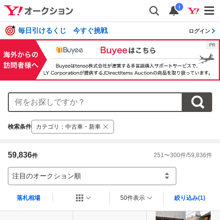
i
毎日引けるくじ 今すぐ挑戦
ログイン
検索条件
カテゴリ
：
中古車・新車
59,836
251
〜
300
件/
59,836
件
件
注目のオークション順
落札相場
50件表示
絞り込み
(1)