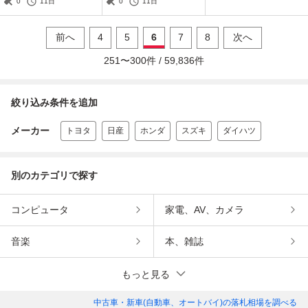
0
11日
0
11日
パッケージ
積載車 農業機械 重機運搬
ラダー掛け可
前へ
4
5
6
7
8
次へ
251
〜
300
件 /
59,836
件
絞り込み条件を追加
メーカー
トヨタ
日産
ホンダ
スズキ
ダイハツ
別のカテゴリで探す
コンピュータ
家電、AV、カメラ
音楽
本、雑誌
もっと見る
中古車・新車(自動車、オートバイ)
の落札相場を調べる