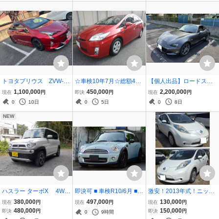
トヨタプリウス ZVW-51
☆車検10年7月☆総額45
【個人出品】ロードスタ
H28年式 Aツーリング
万円☆すぐに乗って帰れ
ーRF/VS/6MT/低走行極上
1,100,000
450,000
2,200,000
現在
円
即決
円
現在
円
フロント3面コースト フ
ます☆レッドマイカメタ
ガレージ保管/車検1年8カ
0
10日
0
5日
0
8日
ルモデリスタ TRDホイ
リック☆走行85600km☆
月付き/車高調エアロ付き
ール ヒッチ カローラ
とても綺麗なプリウスで
NEW
スポーツシート
す☆
ハスラー ターボX 4WD
即決可 ■ 車検R10/6月 ■
激安！2013年式！ニッサ
H27年式 車検R10年7月
美車 ■ 希少アイスブルー
ンリーフ、電気自動車！
380,000
497,000
130,000
現在
円
現在
円
現在
円
まで 163000km 千葉県よ
R55 クラブマン ■ LEDラ
充電コード有！スマート
480,000
150,000
即決
円
即決
円
0
9時間
り出品
イト ■ ドラレコ ■ 下取歓
キー！シートヒーター！B