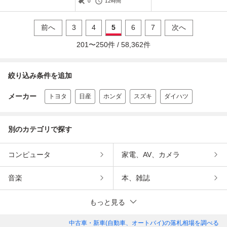
0
12時間
トアベース 部品取り カス
タン ミラバン
タムベース
前へ
3
4
5
6
7
次へ
201
〜
250
件 /
58,362
件
絞り込み条件を追加
メーカー
トヨタ
日産
ホンダ
スズキ
ダイハツ
別のカテゴリで探す
コンピュータ
家電、AV、カメラ
音楽
本、雑誌
もっと見る
中古車・新車(自動車、オートバイ)
の落札相場を調べる