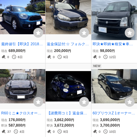
最終値引【即決】2018年
返金保証付:☆ フォルクス
即決★即納★格安★車検
MINI クーパーD クロスオ
ワーゲン ゴルフヴァリア
長いR9年6月まで★乗っ
689,000
200,000
98,000
現在
円
現在
円
現在
円
ーバー◇ナビ/Bカメラ/電
ント TSI トレンドライン
て帰れます★ワゴンR★修
0
6日
0
9日
0
12日
動テールゲート/クルコン/
ブルーモーシ
復歴なし★希少クロ★通
ホワイトルーフ/Bluetoot
勤の足や学生さんなどに
NEW
h/車検R9.3.29
オススメ★
R60ミニ★クロスオーバ
【諸費用コミ】返金保証
60プリウスZ 1オーナー車
ーSD軽油～愛知～キレイ
付:アバルト アバルト595
オプション多数
176,000
3,662,000
3,690,000
現在
円
現在
円
現在
円
☆
モンスターエナジー ヤマ
587,800
3,672,000
3,700,000
即決
円
即決
円
即決
円
ハ 限定車 5速MT 走行0.9
37
4日
0
9日
0
10日
万キロ 車検2年付