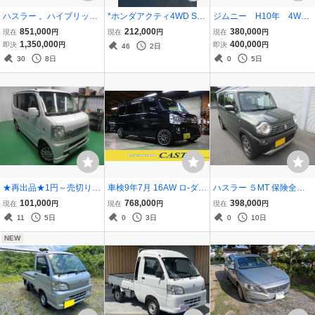
ハスラー 。ハイブリット
*ホンダアクティ4WD SD
ジムニー H10年 4WD
X ターボ。年式令和 6年 .
X*平成18*走行6万*4WD*
高低二段切替式 ５速マ
851,000
212,000
380,000
現在
円
現在
円
現在
円
車検 9年3月 実走行 1660
エアコン*パワーステ * エ
ニュアル ターボ エア
1,350,000
400,000
即決
円
即決
円
46
2日
0。横滑り防止装置。デュ
アバッグ*車検令和9年4月
コンパワステ 車検10年
30
8日
0
5日
アルカメラブレーキサポ
まで*
７月まで 内外装きれ
ート。
い 下取り現車確認可能
★再出品★1円～売切り★
車検9年7月 16AW ロ-ダウ
ハスラー ５MT 保険全塗
即決25万★エブリィワゴ
ン 両パワスラ オ-トSTEP
装 Ｊスタイル仕様 車検令
101,000
768,000
398,000
現在
円
現在
円
現在
円
ンPZターボ★パワスラ ET
HIDライト LEDフォグ ナ
和１０年８月
11
5日
0
3日
0
10日
C★予備検査取得済み 車
ビTV Bカメラ 最上級Gス
検2年付き即乗り可能です
ペシャル タウンボックス
NEW
★修復歴なし★
人気のブラック