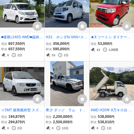
■後期♪240S 4WD■超綺麗
H31 ホンダN-VAN+スタ
★X ツートン ダイナース
なワンオーナーのアルフ
イル4WD ファンター
タイル あんしんパッケー
607,550
456,000
53,000
現在
円
現在
円
現在
円
ァード■車検R8年12月/左
ボ ホンダセンシング
ジ 内外装クリーニング済
657,550
595,000
即決
円
即決
円
43
12時間
右パワスラ/9インチナビ/
綺麗 サウンドマッピング
0
2日
53
2日
天井モニター/バックカメ
純正8インチナビ 地デジ
ラ/新潟■
バックカメラ
☆5MT 後期最終型 スズキ
希少 ダッジ ラム トラ
4WD H20年 8万キロ台 PT
アルト 希少 HA23V Vs 2
ック ピックアップ デ
Oダンプ 車検 R 8年 9月ま
194,870
2,200,000
538,000
現在
円
現在
円
現在
円
WD 3ドア K6A 54ps サー
イトナ SRT10ホイール
で S211P 切り換え4WD
294,870
2,500,000
538,010
即決
円
即決
円
即決
円
キット仕様 純正部品あり
※チャレンジャーとでし
ハイゼットトラック 多目
0
2日
0
10日
0
1日
フジツボマフラー アルミ
たら車両交換検討させて
的ダンプ Hi＆Lo 5速MT