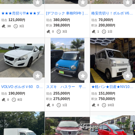
★★★売切り!!!★★★ダイ
[デフロック 車検R9年 ] ジ
格安売切り！ボルボ V60
ハツハイゼットトラック
ャンボ S211P 5MT 4WD
1.6ターボ H26年式 約9.2
121,000
380,000
70,000
現在
円
現在
円
現在
円
★4WD★5速マニュアル
KF 集中ロック エアコン
万km 黒革 ETC 安全装備
398,000
200,000
即決
円
即決
円
38
3日
★車検付き★即乗り★機
パワーウィンドウ ワイヤ
多数 車検切れ 現状渡し
0
3日
1
1日
関程度良好★エアコン★
レスキー パワステ 取説 記
パワステ★
録簿 現状車
VOLVO ボルボＶ60 Driv
スズキ ハスラー 平成2
★軽バン★日産★NV100
e-e 104232km 革シート
9年 車検たっぷり
★クリッパー★5万km台
190,000
255,000
151,000
現在
円
現在
円
現在
円
ETC HDDナビ TV 運転席
★H31年式★クリアラン
275,000
750,000
即決
円
即決
円
0
8日
パワーシート シートヒ
スソナー衝突防止付き！
0
1日
8
10日
ーター スタッドレスタ
★軽配送★ハイゼット★
イヤ
エブリイ★アトレー★