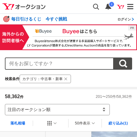
i
毎日引けるくじ 今すぐ挑戦
ログイン
検索条件
カテゴリ
：
中古車・新車
58,362
201
〜
250
件/
58,362
件
件
注目のオークション順
落札相場
50件表示
絞り込み
(1)