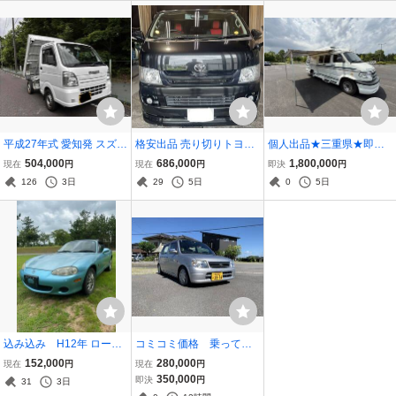
ホイール☆
頂きます
平成27年式 愛知発 スズキ
格安出品 売り切りトヨタ
個人出品★三重県★即乗
キャリイ ダンプ 5MT 4W
ハイエースバン スーパー
り可能★ダッジラム★プ
504,000
686,000
1,800,000
現在
円
現在
円
即決
円
D 低走行 6800万km 車検
GL 人気の黒◎ 237,800キ
レジャーウェイキャンピ
126
3日
29
5日
0
5日
令和9年4月まで 状態良
ロ 3000ccディーゼルター
ング★車検10年2月★532
ボ NC NRで。静岡
49ｋｍ★カナダ物オート
チェックレポート有り
込み込み H12年 ロード
コミコミ価格 乗って帰
スター 10万km 一時抹消
れます 車検取りたて
152,000
280,000
現在
円
現在
円
書有 走る曲がる止まるOK
ダイハツ ミラ マニュ
350,000
即決
円
31
3日
現状車 現車確認歓迎 レス
アルミッション シャコ