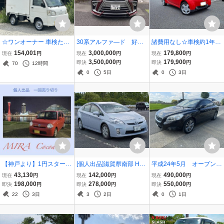
☆ワンオーナー 車検たっ
30系アルファ―ド 好み
諸費用なし☆車検約1年付
ぷり 低走行37,700㎞ ダイ
が合う方に引き継いで頂
き☆三菱アイ M ターボ☆
154,001
3,000,000
179,800
現在
円
現在
円
現在
円
ハツ ハイゼット FRP保冷
きたいです。個人出品
4速AT☆スマートキー、プ
3,500,000
179,900
即決
円
即決
円
70
12時間
車 4WD☆修復歴なし 点検
ロジェクターライト、フ
0
5日
0
3日
整備記録簿 ハイルーフ キ
ォグランプ☆10万km、乗
ャンプ DIY
って帰れます
【神戸より】1円スタート
[個人出品]滋賀県南部 H21
平成24年5月 オープン V
一発で売り切ります！H2
年 プリウス S ZVW30 走1
OLVO ボルボ C70カブリ
43,130
142,000
490,000
現在
円
現在
円
現在
円
3ミラココア(MIRA Coco
1.6万km ワンオーナー ET
オレ T5 GT 73542km 革シ
198,000
278,000
550,000
即決
円
即決
円
即決
円
a)Xスペシャル/貴重な赤
C TV バックカメラ
ート ETC HDDナビ パワ
22
3日
3
2日
0
1日
色/エアコン走行は快調/格
ーシート シートヒータ
安軽自動車足車に
ー