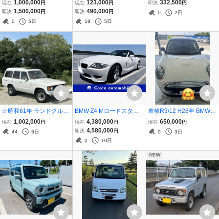
ナビ 絶好調
ルボ XC９０SPORT
ィット 車検取り立て（R
1,000,000
123,000
332,500
現在
円
現在
円
即決
円
世界１５０台限定車 そ
10年5月24日まで）フル
1,500,000
490,000
即決
円
即決
円
0
2日
のなかでもレアなパッシ
セグTV、バックカメラ、
0
5日
18
5日
ョンレッド 車検８年１
両側自動スライドドア
２月
☆昭和61年 ランドクルー
BMW Z4 Mロードスター
車検R9/12 H28年 BMW M
ザー60 4.0 VX ハイルーフ
3.2 6MT 2008 S54型 343
INI クーパーD 8.9万km デ
1,002,000
4,380,000
650,000
現在
円
現在
円
現在
円
ディーゼルターボ 4WD☆
馬力 直6 アルピンホワイ
ィーゼルターボ 絶好調
4,580,000
即決
円
44
5日
0
3日
トヨタ HJ61V 12H-T☆実
ト 禁煙車 記録簿多数 屋内
0
10日
走行 丸目 デフロック ウイ
保管 修復歴なし 右ハンド
ンチ ランクル
ル
NEW