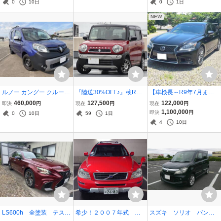
0
10日
0
1日
迎 ■ 全国陸送対応
luetooth！ドラレコ！バッ
クカメラ！ETC付き
NEW
ルノー カングー クルール
『陸送30%OFF♪』検R9/9
【車検長～R9年7月ま
車検令和9年2月 フルセグ
迄★MR41S★レ-ダ-ブレ-
で】H26年式 後期型 LS6
460,000
127,500
122,000
即決
円
現在
円
現在
円
ナビ バックカメラ ETC 専
キサポ-ト★G♪【外ナビ/
00h Fスポーツ 愛知県 18
1,100,000
即決
円
0
10日
59
1日
用シートカバー ルーフレ
地デジ&DVD走中可/Bモニ
万キロ エアサスコントロ
4
10日
ール
タ-/ドラレコ/シ-トヒ-タ-/E
ーラー
TC】LED/外15AW
LS600h 全塗装 テスラ
希少！２００７年式 ボ
スズキ ソリオ バンデ