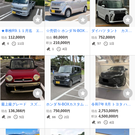
★車検R9.１１月迄 エア
☆売切☆ ホンダ N-BOX 1
ダイハツ タント カスタ
コン・４WD・パワステ付
1.5万km 軽自動車 JF1 検
ムX、 型式:LA650S、令
112,000
80,000
752,000
現在
円
現在
円
現在
円
き ウォーターポンプ、
R9年6月 ウォーターポン
和7年8月、走行4,990k
210,000
即決
円
6
11日
57
1日
タイミングベルト交換済
プ、フロントスタビ交換
m、車検2年付き、内外装
1
4日
み★
済 ディーラー記録簿あ
ともにきれいで、機関良
り 新潟
好、すぐ乗れます。
最上級グレード スズ
ホンダ N-BOXカスタム JF
令和7年 8月 トヨタ ハリ
キ ハスラー Xターボ 4
6 4WDターボ 車検付き・
アーハイブリッド Zレザ
136,366
750,000
2,753,000
現在
円
現在
円
現在
円
WD [ 車検1年半/ETC/ナ
自走可能
ーパッケージ フルモデリ
4,500,000
即決
円
28
5日
66
2日
ビ/スペアキー/プッシュス
スタ 最上級グレードフル
95
4日
タート/ シートヒーター]
オプション 調光パノラマ
ルーフ 車検2年付