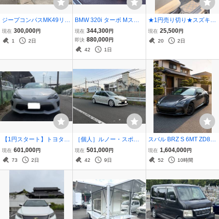
ジープコンパスMK49リミ
BMW 320i ターボ Mスポ
★1円売り切り★スズキ
テッド、全てコミコミ価
ーツ・インテリジェント
アルトラパン HE21S 車検
300,000
344,300
25,500
現在
円
現在
円
現在
円
格、走行の不具合なし、
セーフティ・クルーズコ
R8.8迄 ジャンク 実働 乗
880,000
即決
円
1
2日
20
2日
個人出品
ントロール・純正19イン
って帰れます！★
42
1日
チアルミホイール
【1円スタート】トヨタ86
［個人］ルノー・スポー
スバル BRZ S 6MT ZD8／
後期令和2年 6速MT｜左
ル ルーテシア 3RS (Clio)
トヨタ GR86 ZN8 自走可
601,000
501,000
1,604,000
現在
円
現在
円
現在
円
前損傷のため格安出品｜
｜2009年｜6MT｜CarPla
能・美車
73
2日
42
9日
52
10時間
車検ロング付き｜売り切
y｜Renault Lutecia 3RS
り｜落札料のみ｜人気｜
即決優先｜早期取引可