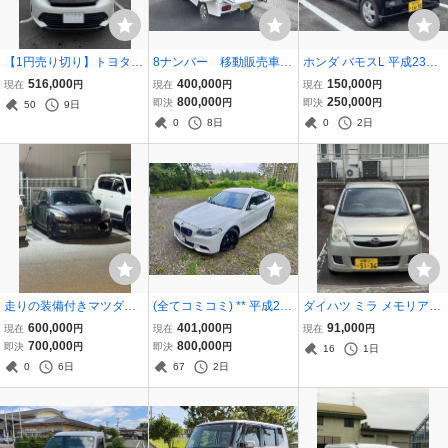
【1円売り切り】トヨタ
8ナンバー 移動販売車
ホンダ バモスL 平成23年
ハリアー2015年式 プレミ
移動スーパー 冷蔵庫
式 5速MT 車検R10年3月
516,000
400,000
150,000
現在
円
現在
円
現在
円
アム グレード 車検2028/0
什器 装備 車検満タ
エンジン・ミッション良
800,000
250,000
即決
円
即決
円
50
9日
3/23 新品タイヤ4本交換
ン！サブバッテリー キ
好！
0
8日
0
2日
済み
ッチンカー
走りの装備付きマツダス
(全てコミコミ) ** 平成24
ダイハツ ミラ メモリアル
ピードアクセラ
年 * 車検2年付き * BMW 5
エディション DBA-L285S
600,000
401,000
91,000
現在
円
現在
円
現在
円
23 I M スポーツ パッケジ
車検付き 修復歴保証付き
700,000
800,000
即決
円
即決
円
16
1日
* XG20 * 7万キロ * バック
0
6日
67
2日
カメラ * BLUETOOTHナ
ビ***