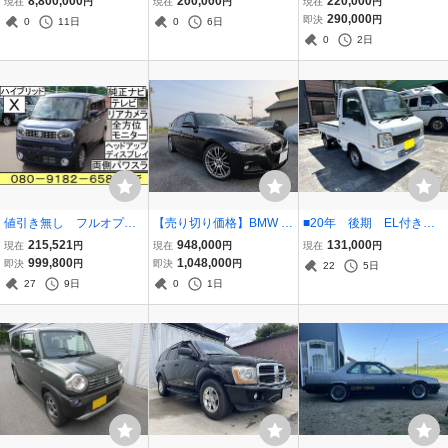
8,800,000
200,000
220,000
現在
円
現在
円
現在
円
ミホイール プシュッス
チポン2WD→4WD切換
290,000
即決
円
0
11日
0
6日
タート ETC バックカメ
式 13インチアルミ ナ
0
2日
ラ
ビ テレビ エアコン
スタッドレス 調子良
値引き無し フルオプシ
【売り切り価格】BMW 3
■20年 後期 EL付き
ョン 最上級グレード HYB
20dツーリングMスポー
４WD サンバーT 実走
215,521
948,000
131,000
現在
円
現在
円
現在
円
RID X セーフティプラス
ツ！希少サンルーフ！オ
行66000㎞ 車検取り立
999,800
1,048,000
即決
円
即決
円
22
5日
パッケージ、全方位モニ
プション19インチ！整備
て■エアコン パワステ
27
9日
0
1日
ター付メモリーナビ装着
済！車検令和10年7月迄！
ワンオーナー車 TT2 キ
車 ワゴンRスマイル
乗って帰れます！
ャリー ハイゼット