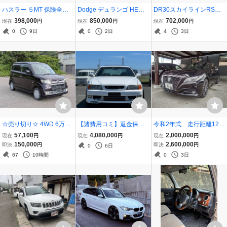
ハスラー ５MT 保険全塗
Dodge デュランゴ HEMI
DR30スカイラインRSタ
装 Ｊスタイル仕様 車検令
4WD 低走行車 1ナンバー
ーボ前期 レストアベー
398,000
850,000
702,000
現在
円
現在
円
現在
円
和１０年８月
登録 車検込み ヒッチ付 バ
ス 要整備車両
0
9日
0
2日
4
3日
ックカメラ付 タイヤバリ
山 レザーシート リアモニ
ター
☆売り切り☆ 4WD 6万km
【諸費用コミ】返金保証
令和2年式 走行距離12万
台 ホンダ ゼストスポーツ
付:★浜松★名古屋★ 平成
台 室内オールブラッ
57,100
4,080,000
2,000,000
現在
円
現在
円
現在
円
ディーラー記録簿多数 軽
9年 トヨタ チェイサー 2.5
ク フロントガラス内に
150,000
2,600,000
即決
円
即決
円
0
6日
自動車 四駆 新潟 下回り良
ツアラー V 1JZX ターボ A
走行距離表示
67
10時間
0
3日
好
T-MT