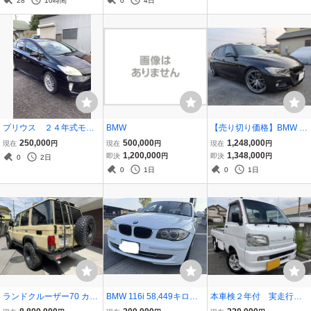
28
10時間
0
4日
イール 車高調 社外ナビ B
ッシュS/スマ-トキ-×２/ET
T ETCドラレコ
C/HID/14AW】
プリウス ２４年式モデ
BMW
【売り切り価格】BMW 3
リスタ エアロ 車検令
20dツーリングMスポーツ
250,000
500,000
1,248,000
現在
円
現在
円
現在
円
和９年１０月 すべて込
サンルーフ RAYS 3Dデザ
1,200,000
1,348,000
即決
円
即決
円
0
2日
み ２５万うりきり 乗
インマフラー BILSTEIN
0
1日
0
1日
って帰れます
正規D記録簿多数 車検令
和10年6月迄
ランドクルーザー70 カス
BMW 116i 58,449キロ
本車検２年付 実走行 7
タム
ワンオーナー 純正アル
5800㎞ 5速MT スイッ