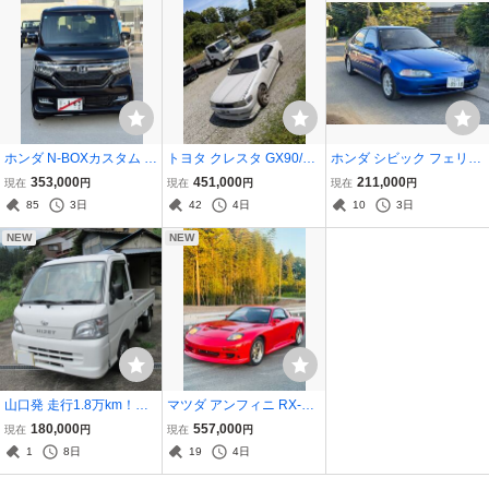
ホンダ N-BOXカスタム JF
トヨタ クレスタ GX90/JZ
ホンダ シビック フェリオ
3 G・Lターボ ホンダセン
X90 1JZ-GTE R154 5速M
EG8 VTi VTEC 車検付
353,000
451,000
211,000
現在
円
現在
円
現在
円
シング 自走可能 書類付き
T LSD 公認 自走可 書類付
き・自走可能・修復歴な
85
3日
42
4日
10
3日
き JZX100
し
NEW
NEW
山口発 走行1.8万km！車
マツダ アンフィニ RX-7 F
検R9年7月 ハイゼットト
D3S タイプR 5速MT 自走
180,000
557,000
現在
円
現在
円
ラック 4WD 5速MT 平成2
可能 書類付き
1
8日
19
4日
1年 諸費用込み 個人出品