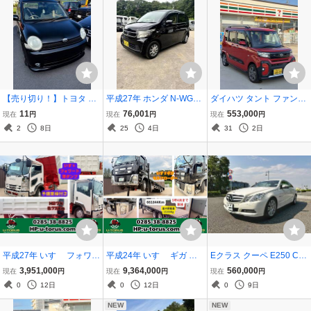
【売り切り！】トヨタ シ
平成27年 ホンダ N-WGN
ダイハツ タント ファンク
エンタ Xリミテッド NCP
G DBA-JH1 車検R8年11
ロス ターボ R6年 3.2万k
11
76,001
553,000
現在
円
現在
円
現在
円
81G 1.5L 車検令和9年2月
月 80150km ナビ TV スマ
m 車検R9年7月 両側パワ
2
8日
25
4日
31
2日
まで！
ートキー プッシュスター
スラ ナビBカメラ
ト 社外アルミ 売切り
平成27年 いすゞ フォワー
平成24年 いすゞ ギガ 車
Eクラス クーペ E250 CGI
ド H27年フォワード土砂
検R9.4ギガセルフロ-ダ-1
ターボ 希少内装色オプシ
3,951,000
9,364,000
560,000
現在
円
現在
円
現在
円
禁深ダンプ|予備車検付
3.2t
ョン茶革シート 車検付 名
0
12日
0
12日
0
9日
車 交換も
NEW
NEW