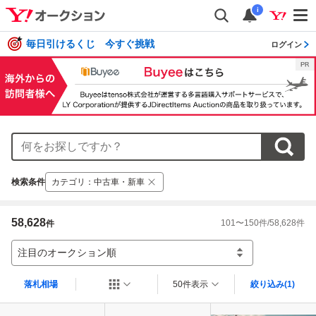
i
毎日引けるくじ 今すぐ挑戦
ログイン
検索条件
カテゴリ
：
中古車・新車
58,628
101
〜
150
件/
58,628
件
件
注目のオークション順
落札相場
50件表示
絞り込み
(1)