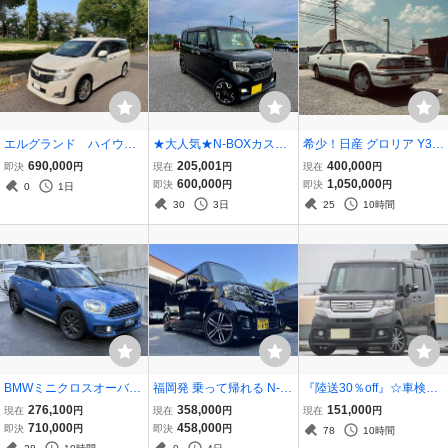
エルグランド ハイウェ
★大人気★N-BOXカスタ
希少！日産 グロリア Y30
イスター アーバンクロ
ム GLターボ ホンダセン
後期 ブロアム JET-TURB
690,000
205,001
400,000
即決
円
現在
円
現在
円
ム 車検9年2月 乗って
シング●ワンオーナー●両
O VG20ET 上級グレード
600,000
1,050,000
即決
円
即決
円
0
1日
帰れます 福祉車両 両
側パワスラ●写真多数●純
旧車
30
3日
25
10時間
側パワスラ 地デジ ナ
正ナビテレビ●値段交渉可
ビ 両側パワスラ
●下取り大歓迎
BMWミニクロスオーバー
福岡発 乗って帰れる N-B
『陸送30％off』☆車検9/6
クーパー D F60・2.0ディ
OX カスタム Gターボパッ
迄☆N BOXプラス☆カス
276,100
358,000
151,000
現在
円
現在
円
現在
円
ーゼルターボ ・8AT ・大
ケージ 両側電動ドア 車検
タムG L PKG♪【両パワス
710,000
458,000
即決
円
即決
円
78
10時間
型パノラマサンルー
R9年3月まで 16インチホ
ラ/Bカメラ/外ナビ/TV/プ