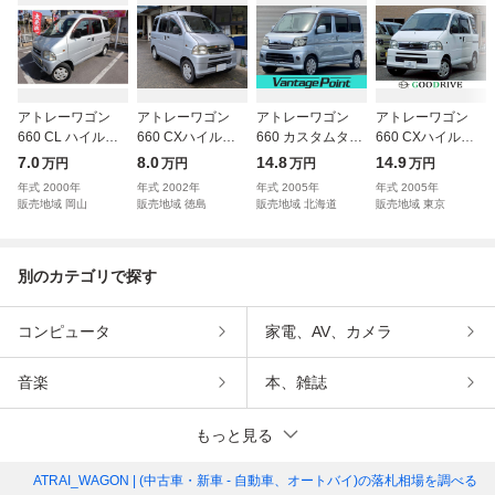
アトレーワゴン
アトレーワゴン
アトレーワゴン
アトレーワゴン
660 CL ハイルー
660 CXハイルー
660 カスタムター
660 CXハイルー
フ ハイルーフ
フ
ボR 4WD 車検2年/
フ オーディオ/CD/
7.0
8.0
14.8
14.9
万円
万円
万円
万円
5MT 走行
ターボ/タイベル交
バイザー/プライバ
年式
2000
年
年式
2002
年
年式
2005
年
年式
2005
年
84000km
換歴/キーレス/A
シーガラ
販売地域
岡山
販売地域
徳島
販売地域
北海道
販売地域
東京
別のカテゴリで探す
コンピュータ
家電、AV、カメラ
音楽
本、雑誌
もっと見る
ATRAI_WAGON | (中古車・新車 - 自動車、オートバイ)
の落札相場を調べる