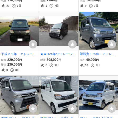
154,000
1,000
160,000
現在
円
現在
円
現在
円
ムターボRSリミテッド
ターボS！ICターボ！4W
タムターボRS S321G 車
37
3日
1
7日
0
3日
D！売切！☆一時抹消済み
検R9/10 ナビ Bluetooth E
TC エアコン良好 ブラッ
ク
平成２１年 アトレーワ
★★H24年/アトレーワゴ
即戦力！29年 アトレー
ゴン カスタムターボ R
ンRSターボ後期/上級グレ
ワゴン カスタムターボR
229,000
308,000
49,000
現在
円
即決
円
現在
円
８万キロ台 車検１０
ード/4WD/ナビ＆TV/ETC/
S！ オートエアコン パ
230,000
即決
円
0
9日
52
1日
年７月 ＴＶ・ナビ・ET
車検・令和9年1月/激安・
ワーウィンドウ 純正ア
0
8日
C・ターボ・キーレス
即決！！★★
ルミ ETC・ナビ・TV ！
車検：令和10年8月