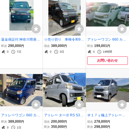
返金保証付:神奈川県座間
☆売り切り 車検令和9年
アトレーワゴン 660 カス
市発 アトレーワゴン カス
3月まで アトレーワゴ
タムターボR
290,000
389,000
199,001
即決
円
現在
円
即決
円
タムターボ RS ナビ バッ
ン S321G カスタムタ
0
7日
0
3日
0
19時間
クカメラ
ーボRSリミテッド 黒
色 ナビ ETC 左側パ
お問い合わせ
ワースライドドア
アトレーワゴン 660 カス
アトレー ターボ RS S321
＠１７ｙ極上アトレーワ
タムターボRS 4WD
検令10年以上 ダイハツ 軽
ゴン『カスタムターボＲ
389,000
200,000
278,000
即決
円
現在
円
現在
円
箱 車中泊
Ｓ』Ｓ３２０Ｇ！バリ山
350,000
298,000
即決
円
即決
円
0
1日