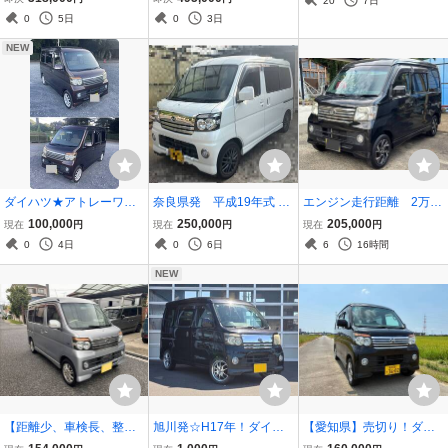
20
7日
ル交換！ＥＴＣ！ナビＴ
0800km★ストラーダナビ
スタムターボ RS 車検
0
5日
0
3日
Ｖほぼ新山タイヤ！実検
（走行中TV視聴OK）/諸
9年12月まで フルセ
査令和１０年９月！
経費格安★快調/綺麗
グ フリップダウン
NEW
ダイハツ★アトレーワゴ
奈良県発 平成19年式 ダ
エンジン走行距離 2万K
ン★カスタムターボ RSリ
イハツ アトレーワゴン ブ
m H22年 後期 アトレ
100,000
250,000
205,000
現在
円
現在
円
現在
円
ミテット★平成20★★電
ラックエディション 走
ーワゴン カスタム タ
0
4日
0
6日
6
16時間
動スライドドア★★★A/T
行距離5.3万キロ ター
ーボ RS 4WD 車検有
★A/C★90505ｋｍ★♪
ボ 禁煙車 車検R8年8
り
NEW
月24日
【距離少、車検長、整備
旭川発☆H17年！ダイハ
【愛知県】売切り！ダイ
済み】アトレー カスタ
ツ アトレー！カスタム
ハツ アトレーワゴン カス