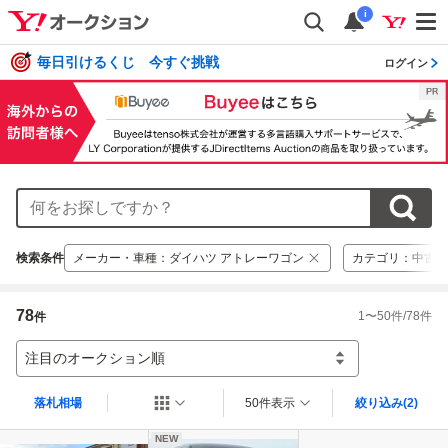
i
毎日引けるくじ 今すぐ挑戦
ログイン
検索条件
メーカー・車種
：
ダイハツ アトレーワゴン
カテゴリ
：
中古車
78
1
〜
50
件/
78
件
件
注目のオークション順
落札相場
50件表示
絞り込み
(2)
NEW