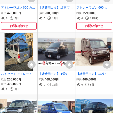
アトレーワゴン 660 カス
【諸費用コミ】:坂東市発
アトレーワゴン 660 カス
タムターボRS 4WD 集中
★ 平成19年 アトレーワゴ
タムターボRS
428,000
200,000
359,000
即決
円
現在
円
即決
円
ドアロック 電動格納ミラ
ン カスタムターボ R ブラ
0
7日
0
11日
0
19時間
ー 純正ラジオ
ックエディション パ
お問い合わせ
お問い合わせ
ハイゼット アトレー 4WD
【諸費用コミ】:●愛知県
【諸費用コミ】:車検2年
ターボ キーレス AC PW
常滑発●コミコミ価格■落
付総額46万円 ダイハツ ア
200,000
468,000
460,000
現在
円
即決
円
即決
円
札前電話必須! 平成25年
トレーワゴン カスタムタ
300,000
即決
円
0
12日
0
8日
ダイハツ アトレーワゴン
ーボ RS リミテッド ETC
0
1日
カスタムターボ RS
ナビテレビキーレス付