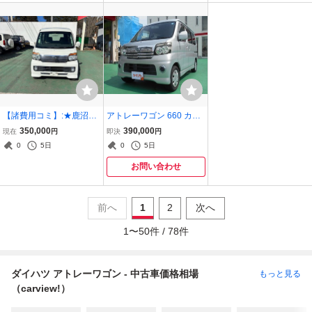
【諸費用コミ】:★鹿沼市
アトレーワゴン 660 カス
発★ 平成21年 アトレーワ
タムターボR ポータブル
350,000
390,000
現在
円
即決
円
ゴン AT ETC
ナビ ETC キーレス 両側ス
0
5日
0
5日
ライド
お問い合わせ
前へ
1
2
次へ
1
〜
50
件 /
78
件
ダイハツ アトレーワゴン - 中古車価格相場
もっと見る
（carview!）