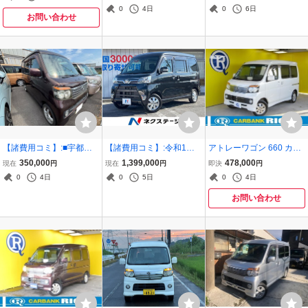
タイヤ！ＥＴＣ/ＨＩＤ/ナ
0
4日
0
6日
ビ！タイベル交換済！実
お問い合わせ
検令和１０年９月！
【諸費用コミ】:■宇都宮
【諸費用コミ】:令和1年
アトレーワゴン 660 カス
市発■ 平成24年 ダイハツ
アトレーワゴン カスタム
タムターボRS HID タイミ
350,000
1,399,000
478,000
現在
円
現在
円
即決
円
アトレーワゴン カスタム
ターボ RS リミテッド SAI
ングチェーン式 修復無し
0
4日
0
5日
0
4日
ターボ R
II
お問い合わせ