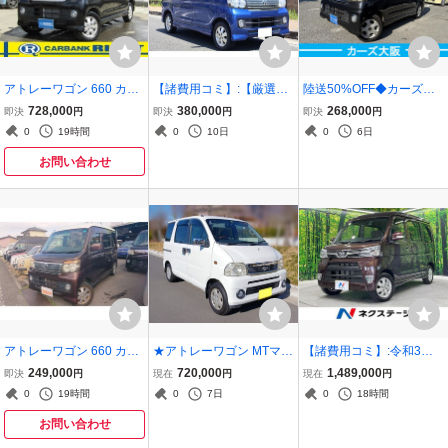
アトレーワゴン 660 カス
【諸費用コミ】:【厳選中
陸送50%OFF◆カーズ大
タムターボRS 4WD バッ
古車】関西/奈良県◇ 平成
阪●車検2年付●17年アト
728,000
380,000
268,000
即決
円
即決
円
即決
円
クカメラ ETC HID ワンセ
27年 ダイハツ アトレーワ
レーワゴン カスタムター
0
19時間
0
10日
0
6日
グTV
ゴン カスタムターボ RS
ボ R ●リモコンキー●3G3
393
お問い合わせ
アトレーワゴン 660 カス
★アトレーワゴン MTマニ
【諸費用コミ】:令和3年
タムターボRS
ュアル車 【ツーリングタ
アトレーワゴン カスタム
249,000
720,000
1,489,000
即決
円
現在
円
現在
円
ーボ・リアヒーター付】
ターボ RS リミテッド SAI
0
19時間
0
7日
0
18時間
＜2004年式＞ ホワイト☆
II
点検済み♪令和９年４月迄
お問い合わせ
車検付！