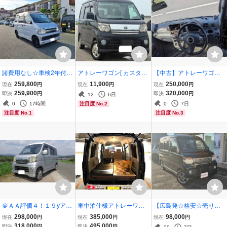
諸費用なし☆車検2年付き
アトレーワゴン[ カスタム
【中古】アトレーワゴン
☆アトレーワゴン カスタ
RS/ ターボ/ 車検2年付/ 6
S320G 2WD AT 平成19年
259,800
11,900
250,000
現在
円
現在
円
現在
円
ム サンルーフ☆4WD☆7
万キロ/純正アルミホイー
式 走行距離約138,000km
259,900
320,000
即決
円
即決
円
12
6日
万km☆Bluetooth、オーデ
ル/ 24年製タイヤ/ 修復歴
車検令和8年9月 整備済 1
0
17時間
0
7日
注目度 No.2
ィオ☆キーレス
無し/ ETC/ 低走行]
5AW バリ山
注目度 No.1
注目度 No.3
＠ＡＡ評価４！１９yアト
車中泊仕様アトレーワゴ
【広島発☆格安☆売り切
レーワゴン！カスタムタ
ンカスタムRSターボ★車
り】平成20年式 ダイハ
298,000
385,000
98,000
現在
円
現在
円
現在
円
ーボ 『ＲＳ！』タイベ
検取立てR10年7月/走行9
ツ アトレーワゴン カ
318,000
495,000
即決
円
即決
円