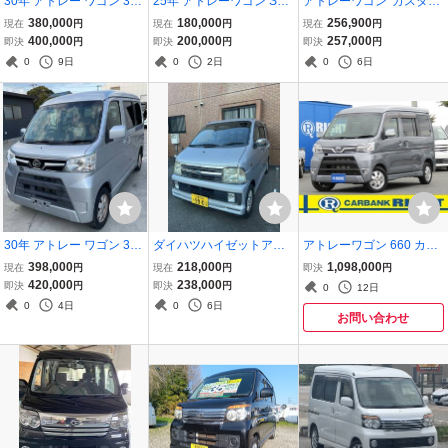
30年 アトレー ワゴン 320
25年 アトレーワゴン S32
アトレーワゴン*カスタム
後期 4WD 検9年12月 ベッ
0 中後期 ホワイト スロー
ターボRSリミテッド*キ
380,000
180,000
256,900
現在
円
現在
円
現在
円
ド スローパー SA3 キャン
パー 福祉車両 車いす移動
ーレス*左パワスラ*ナビ*
400,000
200,000
257,000
即決
円
即決
円
即決
円
ピング 車中泊 福祉車両 車
車 トランポ バイク 18.2万
DTV*DVD*CD*ETC*純正
0
9日
0
2日
0
6日
いす移動車 トランポ ハイ
ｋｍ
AW*タイミングチェーン*
ゼット
310128S2
30年 アトレー ワゴン 320
ダイハツハイゼットアト
アトレーワゴン 660 カス
後期 スローパー シルバー
レーワゴン約5万km 車検
タムターボRS リミテッド
398,000
218,000
1,098,000
現在
円
現在
円
即決
円
福祉車両 車いす移動車 ト
R10年4月 小傷多数～全体
SAIII 4WD ディスプレイ
420,000
238,000
即決
円
即決
円
0
12日
ランポ バイク ハイゼット
的に綺麗 機関好調 三重県
オーディオ ブレーキサポ
0
4日
0
6日
松阪市 大阪市可 個人出品
ート
お問い合わせ