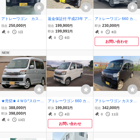
アトレーワゴン カスタ
返金保証付:平成23年 アト
アトレーワゴン 660 カス
ムターボRS
レーワゴン カスタムター
タムターボRS 4WD
250,000
199,900
230,000
現在
円
現在
円
即決
円
ボ R ナビ&TV&ETC付き
199,991
即決
円
0
1日
0
8日
0
6日
お問い合わせ
NEW
★売切★４ＷＤ*スローパ
アトレーワゴン 660 カス
アトレーワゴン カスタム
ー*車いす移動車★電動ウ
タムターボRS
ターボR ドライブレコー
388,000
199,001
342,000
現在
円
即決
円
現在
円
ィンチ*リモコン付★福祉
ダー付き ワンオーナー車
398,000
即決
円
0
4日
0
11日
車両★車検長～い*令和9
0
13日
年7月26日!★ETC*キーレ
お問い合わせ
ス★禁煙車!