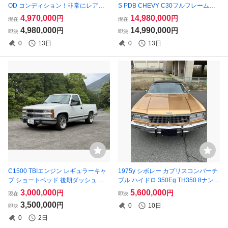
OD コンディション！非常にレアな
S PDB CHEVY C30フルフレーム使
車両です！！
用 全長5m 全幅2.2m 前高2.4m
4,970,000
14,980,000
円
円
現在
現在
4,980,000
14,990,000
円
円
即決
即決
0
13日
0
13日
C1500 TBIエンジン レギュラーキャ
1975y シボレー カプリスコンバーチ
ブ ショートベッド 後期ダッシュ デ
ブル ハイドロ 350Eg TH350 8ナンバ
ィスプレイオーディオ ベッドライナ
ー事務室 ローライダー 車検満タン令
3,000,000
5,600,000
円
円
現在
即決
ー 牽引 自動車税・リサイクル券込
和10年6月まで 現車確認歓迎
3,500,000
円
0
10日
即決
0
2日