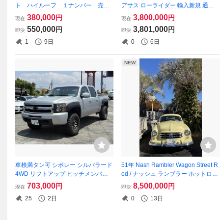
ト ハイルーフ １ナンバー 売り
アサス ローライダー 輸入新規 通関
切り
証 予備検査渡し
380,000
3,800,000
円
円
現在
現在
550,000
3,801,000
円
円
即決
即決
1
9日
0
6日
NEW
車検満タン可 シボレー シルバラード
51年 Nash Rambler Wagon Street R
4WD リフトアップ ヒッチメンバー
od / ナッシュ ランブラー ホットロッ
オーバーフェンダー 下取り ローン 0
ド ビンテージ ハーレー ナックルパ
703,000
8,500,000
円
円
現在
即決
5291318
ン 50'sベルエア シューボックス
25
2日
0
13日