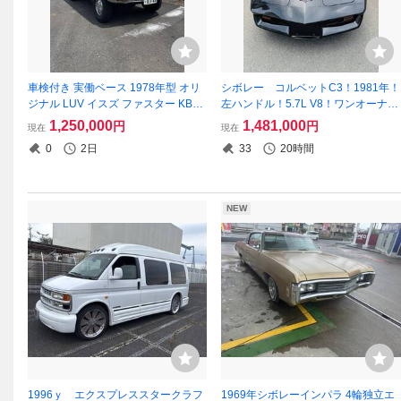
車検付き 実働ベース 1978年型 オリ
シボレー コルベットC3！1981年！
ジナル LUV イスズ ファスター KB20
左ハンドル！5.7L V8！ワンオーナ
G180エンジン 車検付き 4ナンバー
ー！サンルーフ！一時抹消書類有
1,250,000
1,481,000
円
円
現在
現在
り！
0
2日
33
20時間
NEW
1996ｙ エクスプレススタークラフ
1969年シボレーインパラ 4輪独立エ