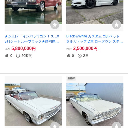
★シボレー インパラワゴン TRUEX
Black＆White カスタム コルベット
3列シート ルーフラック★静岡県浜
タルガトップ D車 ローダウン ステン
松市★中古車
マフラー 19ホイール Fリップ GTウ
5,800,000
2,500,000
円
円
現在
現在
ィング レーシングドアミラー
0
20時間
0
2日
NEW