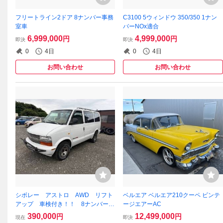
フリートライン2ドア 8ナンバー事務
C3100 5ウィンドウ 350/350 1ナン
室車
バーNOx適合
6,999,000
4,999,000
円
円
即決
即決
0
4日
0
4日
お問い合わせ
お問い合わせ
シボレー アストロ AWD リフト
ベルエア ベルエア210クーペ ビンテ
アップ 車検付き！！ 8ナンバー車
ージエアーAC
いす移動車 キット欠品 最終出
390,000
12,499,000
円
円
現在
即決
品！！