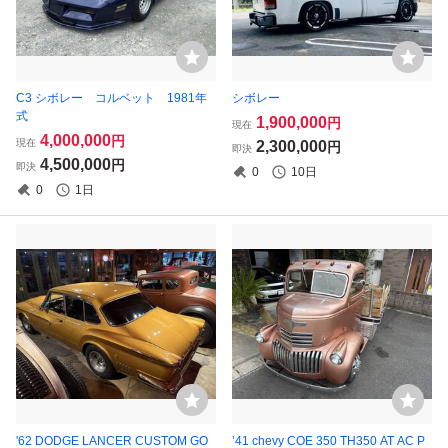
C3 シボレー コルベット 1981年
シボレー
式
1,900,000
円
現在
4,000,000
円
現在
2,300,000
円
即決
4,500,000
円
即決
0
10日
0
1日
'62 DODGE LANCER CUSTOM GO
’41 chevy COE 350 TH350 AT AC P