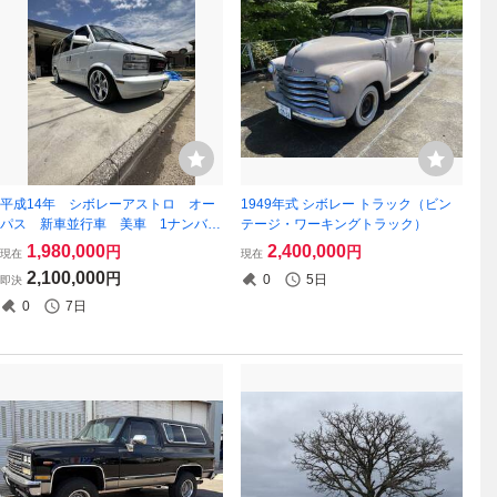
平成14年 シボレーアストロ オー
1949年式 シボレー トラック（ビン
パス 新車並行車 美車 1ナンバ
テージ・ワーキングトラック）
ー ヒッチ付。20インチアルミ。ロ
1,980,000
2,400,000
円
円
現在
現在
ーダウン。10万キロ台。希少車。
2,100,000
円
0
5日
即決
0
7日