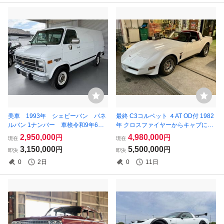
美車 1993年 シェビーバン パネ
最終 C3コルベット ４AT OD付 1982
ルバン 1ナンバー 車検令和9年6
年 クロスファイヤーからキャブに変
月 9インチフローティングナビ バ
更
2,950,000
4,980,000
円
円
現在
現在
ックカメラ ドラレコ
3,150,000
5,500,000
円
円
即決
即決
0
2日
0
11日