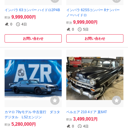
インパラ 63コンバー ハイドロ2P4B
インパラ 62SSコンバー 8ナンバー
ノーハイドロ
9,999,000
円
即決
9,999,000
円
即決
0
4日
0
5日
お問い合わせ
お問い合わせ
カマロ 79yモデル 中古並行 ダコタ
ベルエア 210 4ドア 直6AT
デジタル LS2エンジン
3,499,001
円
即決
5,280,000
円
即決
0
4日