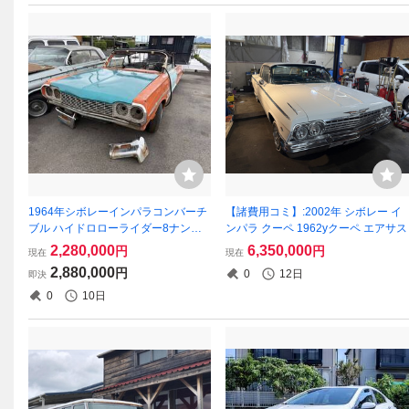
1964年シボレーインパラコンバーチ
【諸費用コミ】:2002年 シボレー イ
ブル ハイドロローライダー8ナンバ
ンパラ クーペ 1962yクーペ エアサス
ーカプリスベルエアキャデラック
2,280,000
6,350,000
円
円
現在
現在
2,880,000
円
0
12日
即決
0
10日