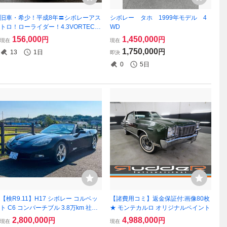
旧車・希少！平成8年〓シボレーアス
シボレー タホ 1999年モデル 4
トロ！ローライダー！4.3VORTEC！
WD
キャンピング登録！8ナンバー登録！
156,000
1,450,000
円
円
現在
現在
左ハンドル！8人乗り！コラムシフト
1,750,000
円
13
1日
即決
0
5日
【検R9.11】H17 シボレー コルベッ
【諸費用コミ】返金保証付:画像80枚
ト C6 コンバーチブル 3.8万km 社外
★ モンテカルロ オリジナルペイント
マフラー
2,800,000
4,988,000
円
円
現在
現在