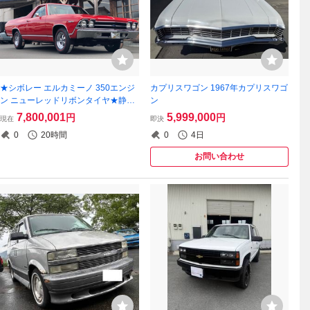
★シボレー エルカミーノ 350エンジ
カプリスワゴン 1967年カプリスワゴ
ン ニューレッドリボンタイヤ★静岡
ン
県浜松市★中古車
7,800,001
5,999,000
円
円
現在
即決
0
20時間
0
4日
お問い合わせ