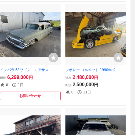
インパラ 58ワゴン エアサス
シボレー コルベット 1990年式
6,299,000
2,480,000
円
円
即決
現在
2,500,000
円
0
1日
即決
0
11日
お問い合わせ