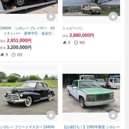
1990年 シボレー ブレイザー K5
シェビーバン
１ナンバー 新車平行 低走行
2,880,000
円
現在
車検付き
2,651,000
円
現在
0
9日
3,200,000
円
即決
9
2日
シボレー フリートマスター 1946年
【お値打ち！】1995年製造 シボレー