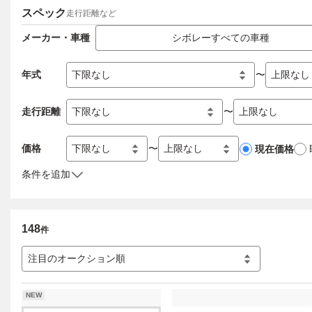
スペック
走行距離など
メーカー・車種
シボレーすべての車種
年式
〜
走行距離
〜
価格
〜
現在価格
条件を追加
148
件
注目のオークション順
NEW