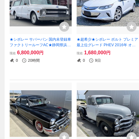
★シボレー サバーバン 国内未登録車
★超希少★シボレー ボルト プレミア
ファクトリールーフAC★静岡県浜松
最上位グレード PHEV 2016年 オー
市★中古車
トチェック済2.9万km実走行！ R10
6,800,000
1,680,000
円
円
現在
現在
年7月までの車検付き国内未導入車！
0
20時間
0
9日