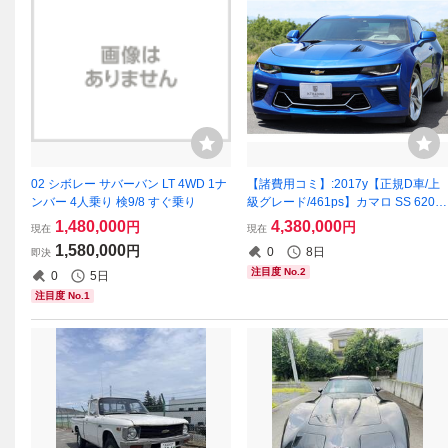
02 シボレー サバーバン LT 4WD 1ナ
【諸費用コミ】:2017y【正規D車/上
ンバー 4人乗り 検9/8 すぐ乗り
級グレード/461ps】カマロ SS 6200
cc NAエンジン搭載 ブラウンレザー/
1,480,000
4,380,000
円
円
現在
現在
20AW/BOSE
1,580,000
円
0
8日
即決
注目度 No.2
0
5日
注目度 No.1