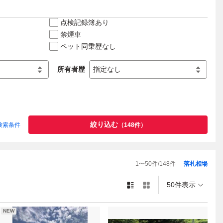
点検記録簿あり
禁煙車
ペット同乗歴なし
所有者歴
絞り込む
検索条件
（
148
件）
1
〜
50
件/
148
件
落札相場
50件表示
NEW