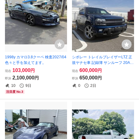
1998y カマロ3.8クーペ 検査2027/04
シボレー トレイルブレイザーLTZ 正
色々と手を加えてます。
規ヤナセ車 記録簿 サンルーフ 20AW
新品タイヤ 車検R9.4
103,000
600,000
円
円
現在
現在
2,100,000
650,000
円
円
即決
即決
10
9日
0
2日
注目度 No.3