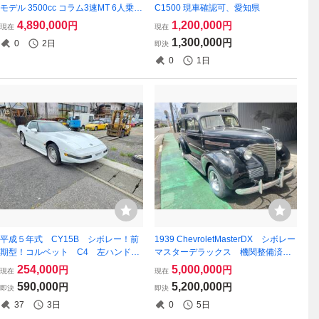
モデル 3500cc コラム3速MT 6人乗り
C1500 現車確認可、愛知県
左ハンドル
4,890,000
1,200,000
円
円
現在
現在
1,300,000
円
0
2日
即決
0
1日
平成５年式 CY15B シボレー！前
1939 ChevroletMasterDX シボレー
期型！コルベット C4 左ハンド
マスターデラックス 機関整備済
ル 不動車 鍵なし 書類付き
み 国内未登録 12V 5穴 最高のベ
254,000
5,000,000
円
円
現在
現在
ース車機関絶好調です
590,000
5,200,000
円
円
即決
即決
37
3日
0
5日