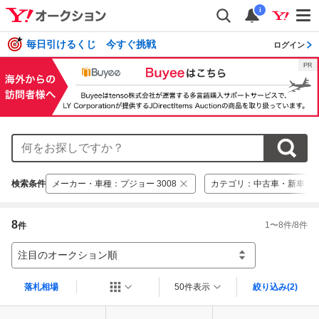
i
毎日引けるくじ 今すぐ挑戦
ログイン
検索条件
メーカー・車種
：
プジョー 3008
カテゴリ
：
中古車・新車
8
1
〜
8
件/
8
件
件
注目のオークション順
落札相場
50件表示
絞り込み
(2)