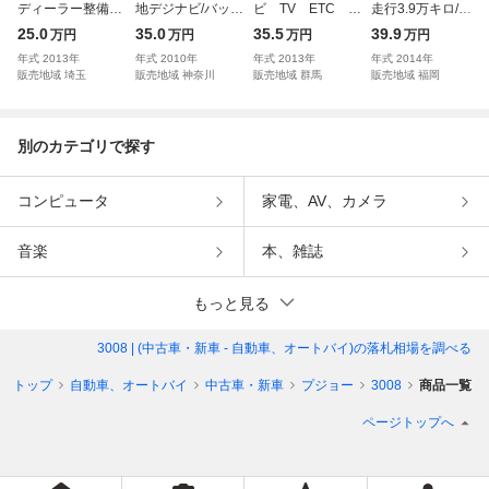
ディーラー整備車
地デジナビ/バック
ビ TV ETC 純
走行3.9万キロ/禁
両 整備記録簿
カメラ/クリアラン
正AW
煙車/地デジナビB
25.0
35.0
35.5
39.9
万円
万円
万円
万円
スソナ
カメラ
年式
2013
年
年式
2010
年
年式
2013
年
年式
2014
年
販売地域
埼玉
販売地域
神奈川
販売地域
群馬
販売地域
福岡
別のカテゴリで探す
コンピュータ
家電、AV、カメラ
音楽
本、雑誌
もっと見る
3008 | (中古車・新車 - 自動車、オートバイ)
の落札相場を調べる
ントップ
自動車、オートバイ
中古車・新車
プジョー
3008
商品一覧
ページトップへ