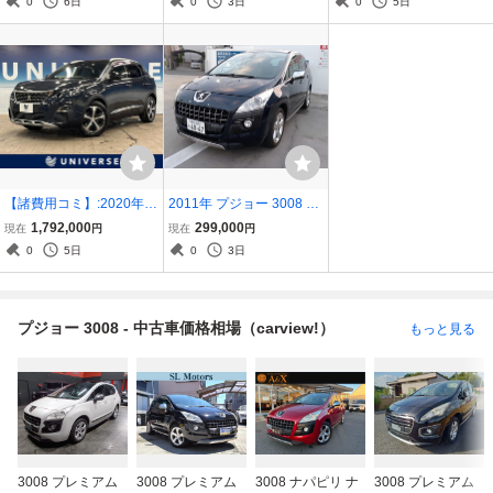
0
6日
0
3日
0
5日
【諸費用コミ】:2020年 3
2011年 プジョー 3008 グ
008 GT ブルーHDi
リフ 諸費用なしリサイク
1,792,000
299,000
現在
円
現在
円
ルのみ
0
5日
0
3日
プジョー 3008 - 中古車価格相場（carview!）
もっと見る
3008 プレミアム
3008 プレミアム
3008 ナパピリ ナ
3008 プレミアム