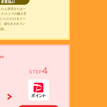
STEP 2
STEP 3
!かんたん決済または一
ク!ストアの購入手
使いいただけるクー
択。値引きされてい
確認。
※3