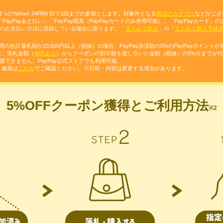
のYahoo! JAPAN IDで1回までの参加とします。対象外となる
商品のカテゴリ
などがござ
PayPayあと払い」「PayPay残高（PayPayカードのみ併用可能）」「PayPayカー
ォレットのお支払い方法に登録している場合に限ります。「
まとめて取引
」や「
まとめて購入手続
。
合計落札額が20,000円以上（税抜）の場合、PayPay決済額の5%のPayPayポイントが
は、落札金額（
例外あり
）からクーポンの割引額を差し引いた金額（税抜）の5%分までが
譲渡できません。PayPay公式ストアでも利用可能。
・施策は
こちら
でご確認ください。※日程・内容は変更する場合があります。
5%OFFクーポン獲得と
ご利用方法
※2