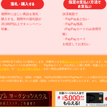
STEP 1
STEP 2
期間中にほしい商品を落札・
決済画面で
購入する。期間中の落札額が
・PayPayあと払い
20,000円以上でキャンペーン
・PayPay残高
対象。
（PayPayカードのみ併用可
能）
・PayPayカード
を指定してお支払い
! JAPAN IDで1回までの参加とします。対象外となる
商品のカテゴリ
などがございます。Ya
残高（PayPayカードのみ併用可能）」「PayPayカード」のお支払いに限り利用・対象となりま
めて取引
」や「
まとめて購入手続き
」を行う場合は適用条件がございます。
が20,000円以上（税抜）の場合、PayPay決済額の5%のPayPayポイントが後日付与さ
ーポンの割引額を差し引いた金額（税抜）の5%分までが付与上限となります。また、送料は含