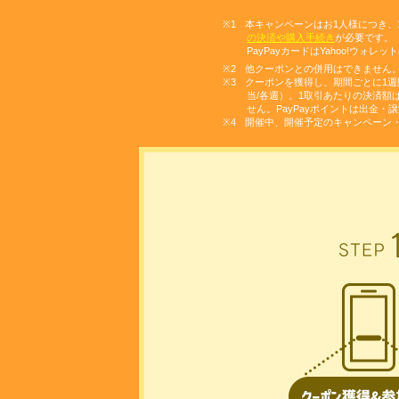
本キャンペーンはお1人様につき、1つ
の決済や購入手続き
が必要です。「
PayPayカードはYahoo!ウ
他クーポンとの併用はできません
クーポンを獲得し、期間ごとに1週間の
当/各週）。1取引あたりの決済額
せん。PayPayポイントは出金・
開催中、開催予定のキャンペーン