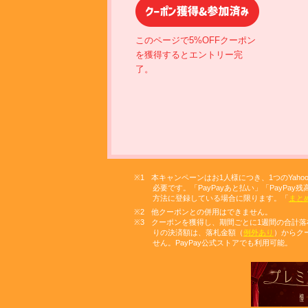
このページで5%OFFクーポン
を獲得するとエントリー完
了。
本キャンペーンはお1人様につき、1つのYahoo
必要です。「PayPayあと払い」「PayPay
方法に登録している場合に限ります。「
まと
他クーポンとの併用はできません。
クーポンを獲得し、期間ごとに1週間の合計落札額
りの決済額は、落札金額（
例外あり
）からク
せん。PayPay公式ストアでも利用可能。