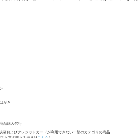
。
。
ン
、はがき
国内商品購入代行
Pay決済およびクレジットカードが利用できない一部のカテゴリの商品
!ストアの購入手続きは
こちら
）