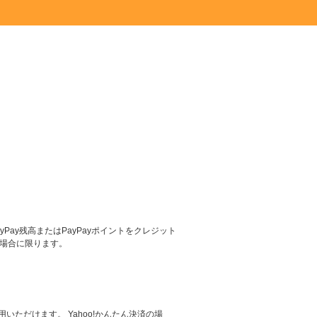
yPay残高またはPayPayポイントをクレジット
る場合に限ります。
いただけます。 Yahoo!かんたん決済の場