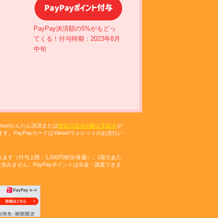
STEP 3
ST
PayPay決済額の5%がもどっ
てくる！付与時期：2023年8月
中旬
hoo!かんたん決済または
特定の決済や購入手続き
が
す。PayPayカードはYahoo!ウォレットのお支払い
れます（付与上限：1,500円相当/各週）。1取引あた
みません。PayPayポイントは出金・譲渡できま