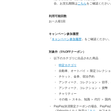
合、お支払期限は
こちら
をご確認ください
利用可能回数
お一人様1回
キャンペーン参加履歴
「
キャンペーン参加履歴
」をご確認ください
対象外（5%OFFクーポン）
以下のカテゴリに出品された商品
特定カテゴリ
自動車、オートバイ ＞ 限定コレクショ
チケット、金券、宿泊予約
アンティーク、コレクション ＞ 切手
アンティーク、コレクション ＞ 貨幣
チャリティー
その他 ＞ スキル、知識 ＞ 代行 ＞ 
PayPay決済限定クーポンの場合、Pay
（Yahoo!かんたん決済は
こちら
、ヤフオク