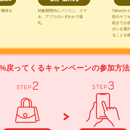
STEP 1
ン獲得を
対象期間内にパソコン、スマ
Yahoo
ホ、アプリのいずれかで落
部のヤフオ
札。
続きでお
ポンを選
ることを
5%戻ってくるキャンペーンの
参加方法