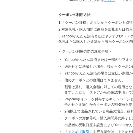
クーポンの利用方法
1.「クーポン獲得」ボタンからクーポンを取得
2.対象落札・購入期間に商品を落札または購入
3.Yahoo!かんたん決済またはヤフオク!ス
落札または購入した金額から該当クーポン相
＜クーポン利用の際の注意事項＞
Yahoo!かんたん決済または一部のヤフオ
適用せずに決済した場合、後からクーポン
Yahoo!かんたん決済の場合は支払い期
他のクーポンとの併用はできません。
割引は落札・購入金額に対しての適用とな
ます。ただし「ストアからの確認事項」で
PayPayポイントを付与するキャンペー
合わせた金額）からクーポンの割引額を差
2個以上で出品されている商品の場合、落
クーポンの対象落札・購入期間外に終了し
出品者の受取口座未設定によりYahoo!
「
まとめて取引
」を行う場合は、まとめた