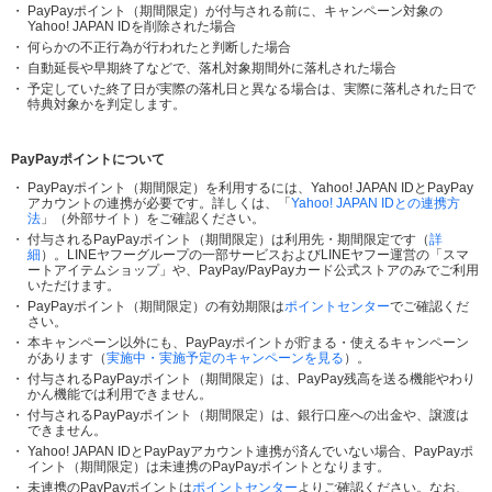
PayPayポイント（期間限定）が付与される前に、キャンペーン対象の
Yahoo! JAPAN IDを削除された場合
何らかの不正行為が行われたと判断した場合
自動延長や早期終了などで、落札対象期間外に落札された場合
予定していた終了日が実際の落札日と異なる場合は、実際に落札された日で
特典対象かを判定します。
PayPayポイントについて
PayPayポイント（期間限定）を利用するには、Yahoo! JAPAN IDとPayPay
アカウントの連携が必要です。詳しくは、「
Yahoo! JAPAN IDとの連携方
法
」（外部サイト）をご確認ください。
付与されるPayPayポイント（期間限定）は利用先・期間限定です（
詳
細
）。LINEヤフーグループの一部サービスおよびLINEヤフー運営の「スマ
ートアイテムショップ」や、PayPay/PayPayカード公式ストアのみでご利用
いただけます。
PayPayポイント（期間限定）の有効期限は
ポイントセンター
でご確認くだ
さい。
本キャンペーン以外にも、PayPayポイントが貯まる・使えるキャンペーン
があります（
実施中・実施予定のキャンペーンを見る
）。
付与されるPayPayポイント（期間限定）は、PayPay残高を送る機能やわり
かん機能では利用できません。
付与されるPayPayポイント（期間限定）は、銀行口座への出金や、譲渡は
できません。
Yahoo! JAPAN IDとPayPayアカウント連携が済んでいない場合、PayPayポ
イント（期間限定）は未連携のPayPayポイントとなります。
未連携のPayPayポイントは
ポイントセンター
よりご確認ください。なお、