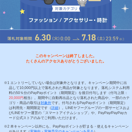
このキャンペーンは終了しました。
たくさんのアクセスありがとうございました。
エントリーしていない場合は対象外となります。キャンペーン期間中に出
品して10,000円以上で落札された商品が対象となります。落札システム利用
料の50％分のPayPayポイント（期間限定）を後日付与します（付与上限：
20,000円
相当）。期間中に自動再出品となり落札された商品や、一部のカテ
ゴリ・商品の取引は
対象外
です。付与されるPayPayポイント（期間限定）
は利用先・期間限定です（
詳細
）。LINEヤフーグループの一部サービスおよ
びLINEヤフー運営の「スマートアイテムショップ」や、PayPay/PayPayカ
ード公式ストアのみでご利用いただけます。
本キャンペーン以外にも、PayPayポイントが貯まる・使えるキャンペーン
があります（
実施中・実施予定のキャンペーンを見る
）。