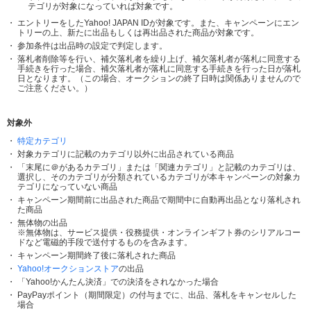
テゴリが対象になっていれば対象です。
エントリーをしたYahoo! JAPAN IDが対象です。また、キャンペーンにエン
トリーの上、新たに出品もしくは再出品された商品が対象です。
参加条件は出品時の設定で判定します。
落札者削除等を行い、補欠落札者を繰り上げ、補欠落札者が落札に同意する
手続きを行った場合、補欠落札者が落札に同意する手続きを行った日が落札
日となります。（この場合、オークションの終了日時は関係ありませんので
ご注意ください。）
対象外
特定カテゴリ
対象カテゴリに記載のカテゴリ以外に出品されている商品
「末尾に＠があるカテゴリ」または「関連カテゴリ」と記載のカテゴリは、
選択し、そのカテゴリが分類されているカテゴリが本キャンペーンの対象カ
テゴリになっていない商品
キャンペーン期間前に出品された商品で期間中に自動再出品となり落札され
た商品
無体物の出品
※無体物は、サービス提供・役務提供・オンラインギフト券のシリアルコー
ドなど電磁的手段で送付するものを含みます。
キャンペーン期間終了後に落札された商品
Yahoo!オークションストア
の出品
「Yahoo!かんたん決済」での決済をされなかった場合
PayPayポイント（期間限定）の付与までに、出品、落札をキャンセルした
場合