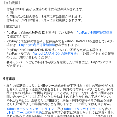
【有効期限】
付与日の30日後から直近の月末に有効期限がきれます。
（例）
付与日が1月1日の場合、1月末に有効期限がきれます。
付与日が1月2日の場合、2月末に有効期限がきれます。
【確認方法】
PayPayにYahoo! JAPAN IDを連携している場合、
PayPayの利用可能額情報
で確認できます。
PayPayに未登録の場合や、登録済みでもYahoo! JAPAN IDを連携していない
場合は、
PayPayの利用可能額情報
は表示されません。
PayPayでのYahoo! JAPAN ID連携についてご不明な点がある場合は、
PayPayヘルプの「
Yahoo! JAPAN IDとの連携方法
」（外部サイト）をご確認
のうえ、お問い合わせください。
各キャンペーンごとの特典付与状況を確認したい場合には、PayPayアプリ
が必要です。
注意事項
取引の状況等により、LINEヤフー株式会社が不正行為（※）の可能性がある
とみなした場合（過去の取引も含む）、特典の付与を行わないことや、付与
後において特典のご利用を制限することがあります。なお、本件に関するお
問い合わせなどにはお答えいたしかねますのであらかじめご了承ください。
※不正行為とは、直接または間接的に、景品・特典の獲得やその換金を目的
とした取引及びその準備行為などを指しますが、この限りではありません。
Yahoo!オークションガイドライン
、及び
Yahoo!フリマガイドライン
を含む
LINEヤフー共通利用規約
に定める事項の趣旨に違反したもしくは違反するお
それがあると当社が判断した場合（過去の取引も含む）、サービスの全部ま