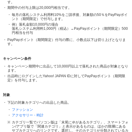
す。
期間中の付与上限は20,000円相当です。
毎月の落札システム利用料10%をご請求後、対象額の50％をPayPayポイ
ント（期間限定）で付与します。
例）落札金額10,000円の場合
落札システム利用料1,000円（税込）→PayPayポイント（期間限定）500
円相当を付与
PayPayポイント（期間限定）付与の際に、小数点以下は切り上げとなりま
す。
キャンペーン条件
キャンペーン期間中に出品して10,000円以上で落札された商品が対象となり
ます。
出品時にログインしたYahoo! JAPAN IDに対してPayPayポイント（期間限
定）を付与します。
対象
下記の対象カテゴリへの出品した商品。
ファッション
アクセサリー・時計
カテゴリ一覧でパソコン版は「末尾に＠があるカテゴリ」、スマートフォ
ン/アプリ版で「関連カテゴリ」と表示があるものは、ほかの階層にある
サブカテゴリへのリンクです。選択し、そのカテゴリが分類されているカ