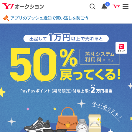
i
アプリのプッシュ通知で買い逃しを防ごう
毎日引けるくじ 今すぐ挑戦
ログイン