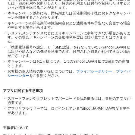
たは一部の利用をお断りしたり、特典の利用または付与を制限したりすると
いった措置を講じることがあります。
本キャンペーン以外にも、同時期または開催期間終了後におトクなキャンペ
ーンを開催することがあります。
キャンペーンの開催期間や施策内容および適用条件を予告なく変更する場合
や中止する場合があります。
システムメンテナンスなどによりキャンペーンに参加できない場合がありま
す。その場合、キャンペーンの参加権利を翌日に繰り越すことはできませ
ん。
「携帯電話番号を設定」と「SMS認証」を行なっていないYahoo! JAPAN ID
は出品や購入などの機能を利用できず、付与された特典が利用できない場合
がございます。
本キャンペーンはお1人様につき、1つのYahoo! JAPAN IDで1回までの参加
とします。
お客様の個人情報の取り扱いについては、
プライバシーポリシー
、
プライバ
シーセンター
をご参照ください。
アプリに関する注意事項
スマートフォンやタブレットでバーコードを読み取るには、専用のアプリが
必要です。
アプリとブラウザーでは、ログインしているYahoo! JAPAN IDが異なる場合
があります。
主催者について