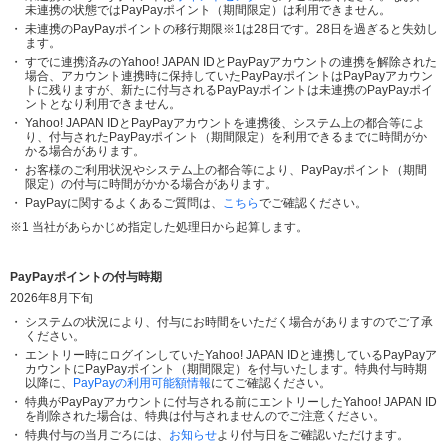
未連携の状態ではPayPayポイント（期間限定）は利用できません。
未連携のPayPayポイントの移行期限※1は28日です。28日を過ぎると失効し
ます。
すでに連携済みのYahoo! JAPAN IDとPayPayアカウントの連携を解除された
場合、アカウント連携時に保持していたPayPayポイントはPayPayアカウン
トに残りますが、新たに付与されるPayPayポイントは未連携のPayPayポイ
ントとなり利用できません。
Yahoo! JAPAN IDとPayPayアカウントを連携後、システム上の都合等によ
り、付与されたPayPayポイント（期間限定）を利用できるまでに時間がか
かる場合があります。
お客様のご利用状況やシステム上の都合等により、PayPayポイント（期間
限定）の付与に時間がかかる場合があります。
PayPayに関するよくあるご質問は、
こちら
でご確認ください。
当社があらかじめ指定した処理日から起算します。
PayPayポイントの付与時期
2026年8月下旬
システムの状況により、付与にお時間をいただく場合がありますのでご了承
ください。
エントリー時にログインしていたYahoo! JAPAN IDと連携しているPayPayア
カウントにPayPayポイント（期間限定）を付与いたします。特典付与時期
以降に、
PayPayの利用可能額情報
にてご確認ください。
特典がPayPayアカウントに付与される前にエントリーしたYahoo! JAPAN ID
を削除された場合は、特典は付与されませんのでご注意ください。
特典付与の当月ごろには、
お知らせ
より付与日をご確認いただけます。