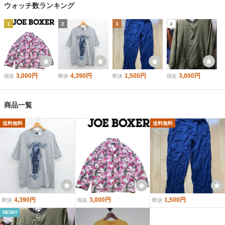
ウォッチ数ランキング
1
2
3
4
3,000円
4,390円
1,500円
3,000円
現在
即決
即決
現在
商品一覧
送料無料
送料無料
4,390円
3,000円
1,500円
即決
現在
即決
NEW!!