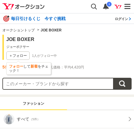
i
毎日引けるくじ 今すぐ挑戦
ログイン
オークショントップ
JOE BOXER
JOE BOXER
ジョーボクサー
＋フォロー
1
人がフォロー中
フォロー
して
新着
をチェ
5
件出品されています
落札価格：平均4,420円
ック！
ファッション
すべて
（5件）