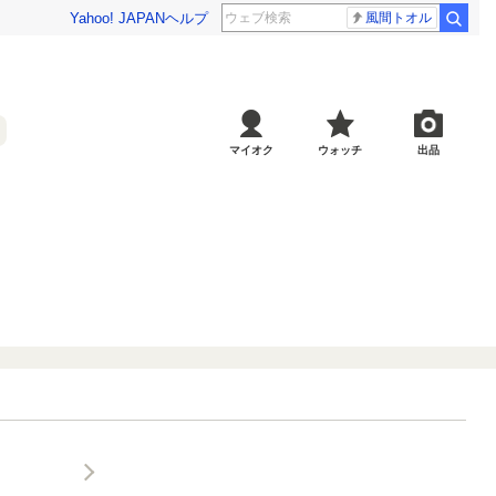
Yahoo! JAPAN
ヘルプ
風間トオル
マイオク
ウォッチ
出品