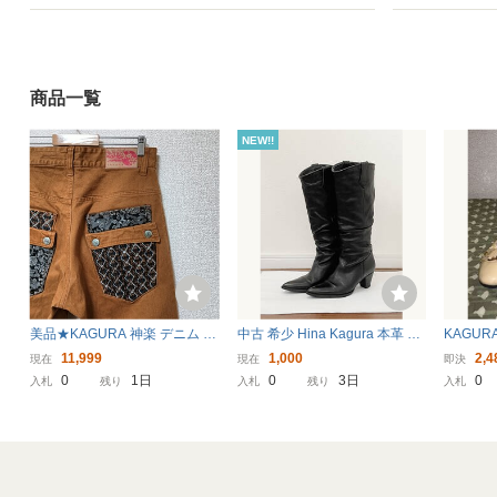
商品一覧
NEW!!
美品★KAGURA 神楽 デニム パ
中古 希少 Hina Kagura 本革 ポ
KAGU
ンツ ジーンズ ジーパン 和柄 刺
インテッドロングブーツ 21cm
然皮革 
11,999
1,000
2,4
現在
現在
即決
繍 ダブルバックポケット ボト
黒 21.0 ルーズシルエット 牛革
り
0
1日
0
3日
0
入札
残り
入札
残り
入札
ムス sizeXL アーカイブ カグラ
小さいサイズ ヒナカグラ 日本
Y2K 希少 古着
製