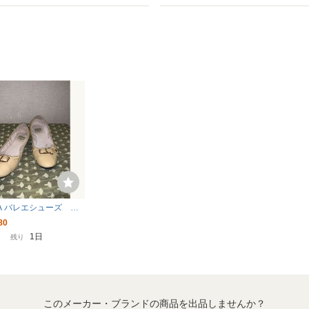
RA バレエシューズ 天
ベージュ 24.5 訳あ
80
1日
残り
このメーカー・ブランドの商品を出品しませんか？