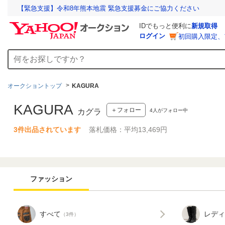
【緊急支援】令和8年熊本地震 緊急支援募金にご協力ください
IDでもっと便利に
新規取得
ログイン
初回購入限定、
オークショントップ
KAGURA
KAGURA
＋フォロー
4
人がフォロー中
カグラ
3件出品されています
落札価格：平均13,469円
ファッション
すべて
レディ
（3件）