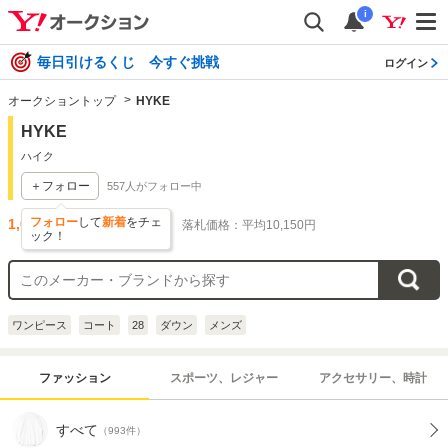
i
毎日引けるくじ 今すぐ挑戦
ログイン
オークショントップ
HYKE
HYKE
ハイク
＋フォロー
557
人がフォロー中
フォロー
して
新着
をチェ
1,000
件出品されています
落札価格：平均10,150円
ック！
ワンピース
コート
28
ダウン
メンズ
ファッション
スポーツ、レジャー
アクセサリー、時計
すべて
（993件）