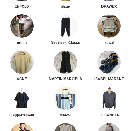
ENFOLD
plage
DRAWER
green
Deuxieme Classe
sacai
ACNE
MARTIN MARGIELA
ISABEL MARANT
L'Appartement
MARNI
JIL SANDER