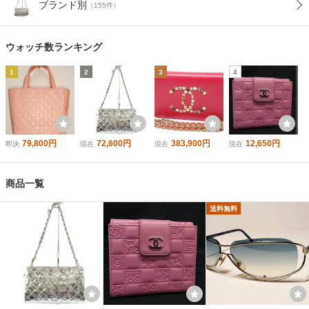
ブランド別
（155件）
ウォッチ数ランキング
1
2
3
4
79,800円
72,600円
383,900円
12,650円
即決
現在
現在
現在
商品一覧
送料無料