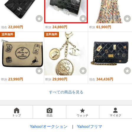
22,000円
24,880円
61,900円
現在
即決
即決
送料無料
送料無料
23,990円
29,990円
344,436円
即決
即決
現在
すべての商品を見る
トップ
出品
ウォッチ
マイオク
Yahoo!オークション
Yahoo!フリマ