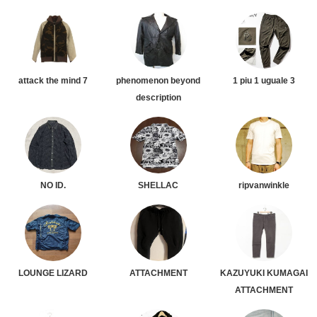
attack the mind 7
phenomenon beyond
1 piu 1 uguale 3
description
NO ID.
SHELLAC
ripvanwinkle
LOUNGE LIZARD
ATTACHMENT
KAZUYUKI KUMAGAI
ATTACHMENT