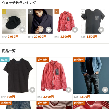
ウォッチ数ランキング
1
2
3
4
2,969円
20,900円
3,500円
1,500円
即決
即決
即決
即決
商品一覧
NEW!!
送料無料
送料無料
800円
3,500円
4,500円
即決
即決
即決
送料無料
送料無料
送料無料