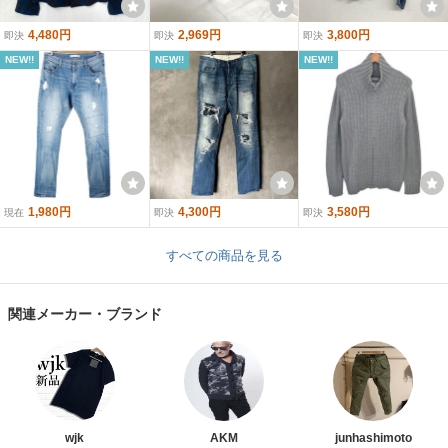
4,480円
2,969円
3,800円
即決
即決
即決
NEW!!
NEW!!
NEW!!
1,980円
4,300円
3,580円
現在
即決
即決
すべての商品を見る
関連メーカー・ブランド
wjk
AKM
junhashimoto