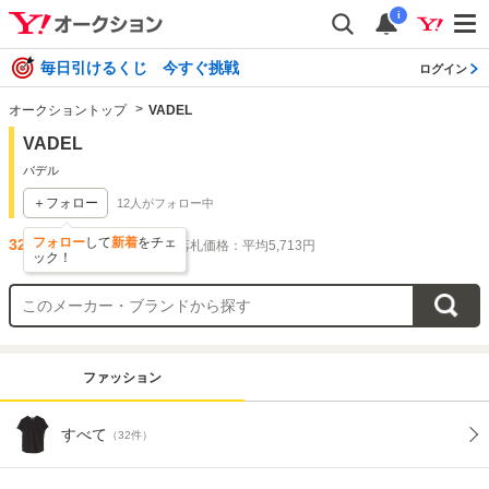
i
毎日引けるくじ 今すぐ挑戦
ログイン
オークショントップ
VADEL
VADEL
バデル
＋フォロー
12
人がフォロー中
フォロー
して
新着
をチェ
32
件出品されています
落札価格：平均5,713円
ック！
ファッション
すべて
（32件）